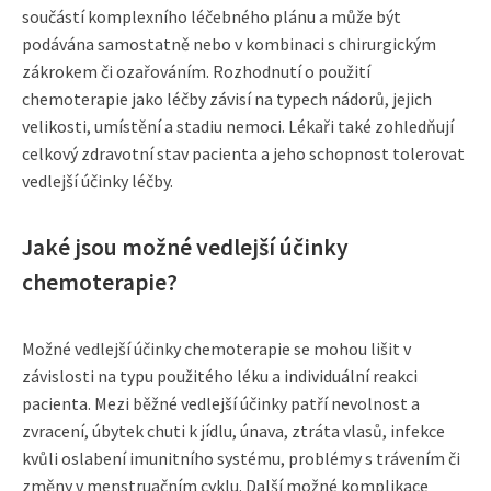
součástí komplexního léčebného plánu a může být
podávána samostatně nebo v kombinaci s chirurgickým
zákrokem či ozařováním. Rozhodnutí o použití
chemoterapie jako léčby závisí na typech nádorů, jejich
velikosti, umístění a stadiu nemoci. Lékaři také zohledňují
celkový zdravotní stav pacienta a jeho schopnost tolerovat
vedlejší účinky léčby.
Jaké jsou možné vedlejší účinky
chemoterapie?
Možné vedlejší účinky chemoterapie se mohou lišit v
závislosti na typu použitého léku a individuální reakci
pacienta. Mezi běžné vedlejší účinky patří nevolnost a
zvracení, úbytek chuti k jídlu, únava, ztráta vlasů, infekce
kvůli oslabení imunitního systému, problémy s trávením či
změny v menstruačním cyklu. Další možné komplikace