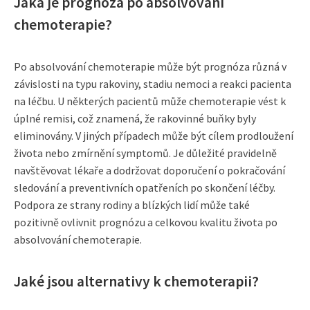
Jaká je prognóza po absolvování
chemoterapie?
Po absolvování chemoterapie může být prognóza různá v
závislosti na typu rakoviny, stadiu nemoci a reakci pacienta
na léčbu. U některých pacientů může chemoterapie vést k
úplné remisi, což znamená, že rakovinné buňky byly
eliminovány. V jiných případech může být cílem prodloužení
života nebo zmírnění symptomů. Je důležité pravidelně
navštěvovat lékaře a dodržovat doporučení o pokračování
sledování a preventivních opatřeních po skončení léčby.
Podpora ze strany rodiny a blízkých lidí může také
pozitivně ovlivnit prognózu a celkovou kvalitu života po
absolvování chemoterapie.
Jaké jsou alternativy k chemoterapii?