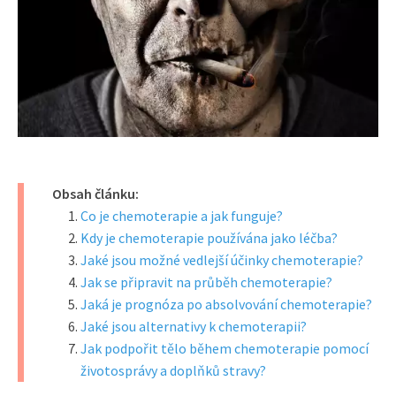
Obsah článku:
Co je chemoterapie a jak funguje?
Kdy je chemoterapie používána jako léčba?
Jaké jsou možné vedlejší účinky chemoterapie?
Jak se připravit na průběh chemoterapie?
Jaká je prognóza po absolvování chemoterapie?
Jaké jsou alternativy k chemoterapii?
Jak podpořit tělo během chemoterapie pomocí
životosprávy a doplňků stravy?