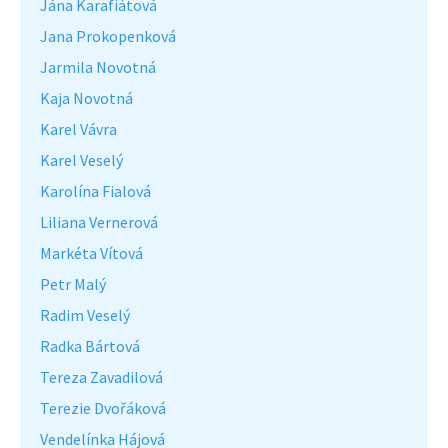
Jána Karafiátová
Jana Prokopenková
Jarmila Novotná
Kaja Novotná
Karel Vávra
Karel Veselý
Karolína Fialová
Liliana Vernerová
Markéta Vítová
Petr Malý
Radim Veselý
Radka Bártová
Tereza Zavadilová
Terezie Dvořáková
Vendelínka Hájová