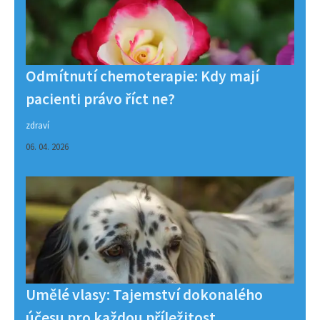
Odmítnutí chemoterapie: Kdy mají
pacienti právo říct ne?
zdraví
06. 04. 2026
Umělé vlasy: Tajemství dokonalého
účesu pro každou příležitost