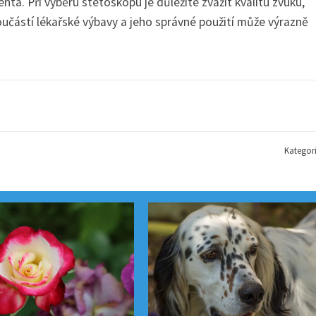
ta. Při výběru stetoskopu je důležité zvážit kvalitu zvuku,
učástí lékařské výbavy a jeho správné použití může výrazně
Kategor