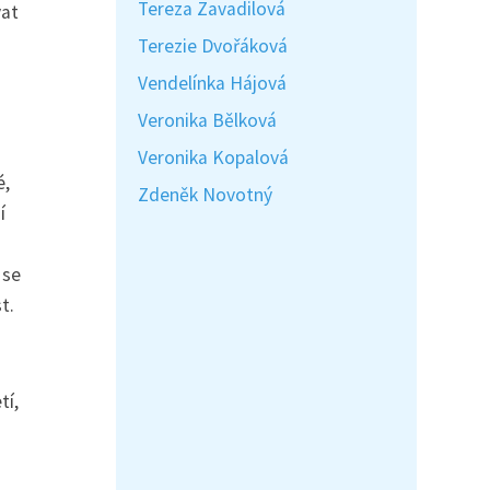
Tereza Zavadilová
vat
Terezie Dvořáková
Vendelínka Hájová
Veronika Bělková
Veronika Kopalová
é,
Zdeněk Novotný
í
 se
t.
tí,