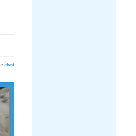
ie:
zdraví