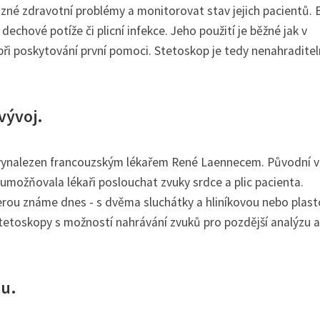
zné zdravotní problémy a monitorovat stav jejich pacientů. 
echové potíže či plicní infekce. Jeho použití je běžné jak v
ad při poskytování první pomoci. Stetoskop je tedy nenahradite
vývoj.
yl vynalezen francouzským lékařem René Laennecem. Původní 
umožňovala lékaři poslouchat zvuky srdce a plic pacienta.
rou známe dnes - s dvěma sluchátky a hliníkovou nebo plas
stetoskopy s možností nahrávání zvuků pro pozdější analýzu a
pu.