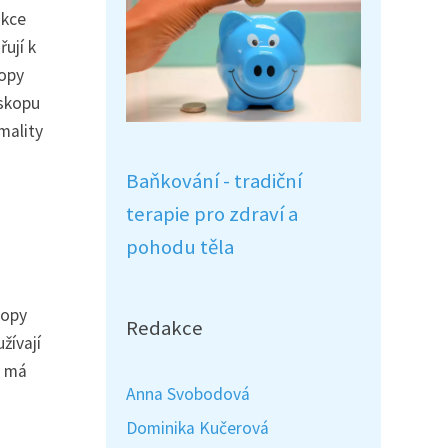
ukce
ují k
kopy
oskopu
mality
Baňkování - tradiční
terapie pro zdraví a
pohodu těla
kopy
Redakce
žívají
u má
Anna Svobodová
Dominika Kučerová