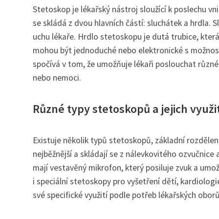
Stetoskop je lékařský nástroj sloužící k poslechu vn
se skládá z dvou hlavních částí: sluchátek a hrdla. 
uchu lékaře. Hrdlo stetoskopu je dutá trubice, kter
mohou být jednoduché nebo elektronické s možností
spočívá v tom, že umožňuje lékaři poslouchat různé
nebo nemoci.
Různé typy stetoskopů a jejich využi
Existuje několik typů stetoskopů, základní rozdělen
nejběžnější a skládají se z nálevkovitého ozvučnice 
mají vestavěný mikrofon, který posiluje zvuk a umož
i speciální stetoskopy pro vyšetření dětí, kardiolog
své specifické využití podle potřeb lékařských oborů