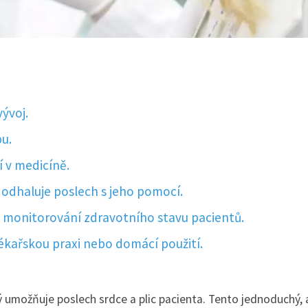
vývoj.
pu.
í v medicíně.
 odhaluje poslech s jeho pomocí.
 monitorování zdravotního stavu pacientů.
lékařskou praxi nebo domácí použití.
ý umožňuje poslech srdce a plic pacienta. Tento jednoduchý, 