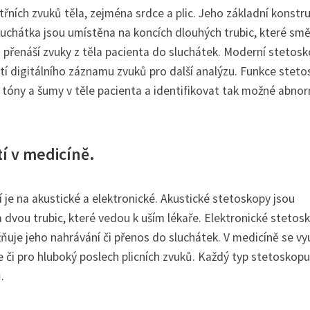
itřních zvuků těla, zejména srdce a plic. Jeho základní konstr
Sluchátka jsou umístěna na koncích dlouhých trubic, které směř
á přenáší zvuky z těla pacienta do sluchátek. Moderní stetos
 digitálního záznamu zvuků pro další analýzu. Funkce stet
 tóny a šumy v těle pacienta a identifikovat tak možné abnor
tí v medicíně.
í je na akustické a elektronické. Akustické stetoskopy jsou
a dvou trubic, které vedou k uším lékaře. Elektronické stetos
ňuje jeho nahrávání či přenos do sluchátek. V medicíně se vyu
ie či pro hluboký poslech plicních zvuků. Každý typ stetoskop
.