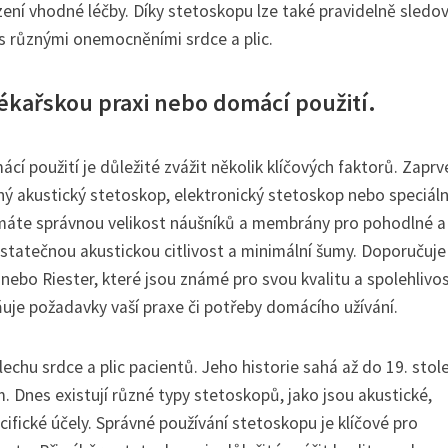
í vhodné léčby. Díky stetoskopu lze také pravidelně sledo
 s různými onemocněními srdce a plic.
 lékařskou praxi nebo domácí použití.
í použití je důležité zvážit několik klíčových faktorů. Zaprv
ný akustický stetoskop, elektronický stetoskop nebo speciáln
že máte správnou velikost náušníků a membrány pro pohodlné a
ostatečnou akustickou citlivost a minimální šumy. Doporučuje
bo Riester, které jsou známé pro svou kvalitu a spolehlivos
uje požadavky vaší praxe či potřeby domácího užívání.
chu srdce a plic pacientů. Jeho historie sahá až do 19. stole
Dnes existují různé typy stetoskopů, jako jsou akustické,
cifické účely. Správné používání stetoskopu je klíčové pro