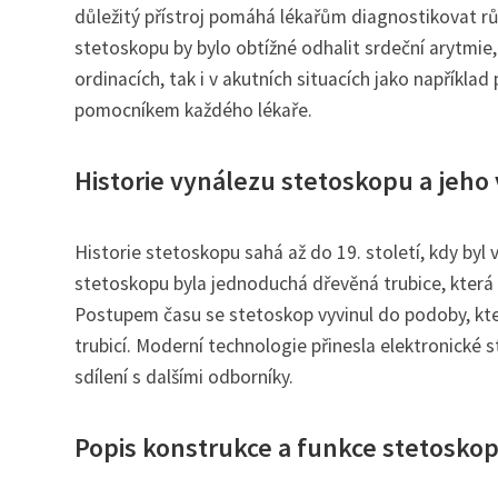
důležitý přístroj pomáhá lékařům diagnostikovat rů
stetoskopu by bylo obtížné odhalit srdeční arytmie, d
ordinacích, tak i v akutních situacích jako napříkl
pomocníkem každého lékaře.
Historie vynálezu stetoskopu a jeho 
Historie stetoskopu sahá až do 19. století, kdy b
stetoskopu byla jednoduchá dřevěná trubice, která 
Postupem času se stetoskop vyvinul do podoby, kte
trubicí. Moderní technologie přinesla elektronické 
sdílení s dalšími odborníky.
Popis konstrukce a funkce stetosko