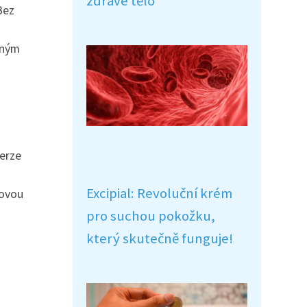
zdravé tělo
Bez
lným
verze
Excipial: Revoluční krém
tovou
pro suchou pokožku,
který skutečně funguje!