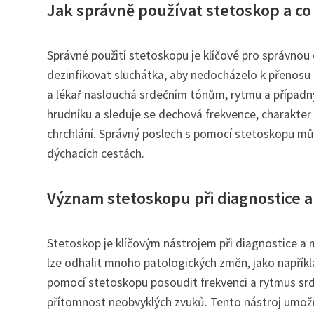
Jak správně používat stetoskop a co
Správné použití stetoskopu je klíčové pro správnou
dezinfikovat sluchátka, aby nedocházelo k přenosu i
a lékař naslouchá srdečním tónům, rytmu a případným
hrudníku a sleduje se dechová frekvence, charakter
chrchlání. Správný poslech s pomocí stetoskopu může
dýchacích cestách.
Význam stetoskopu při diagnostice a
Stetoskop je klíčovým nástrojem při diagnostice a 
lze odhalit mnoho patologických změn, jako napříkl
pomocí stetoskopu posoudit frekvenci a rytmus srde
přítomnost neobvyklých zvuků. Tento nástroj umožň