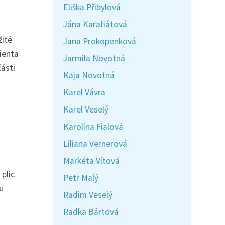
Eliška Přibylová
Jána Karafiátová
žité
Jana Prokopenková
ienta
Jarmila Novotná
části
Kaja Novotná
Karel Vávra
Karel Veselý
Karolína Fialová
Liliana Vernerová
Markéta Vítová
plic
Petr Malý
u
Radim Veselý
Radka Bártová