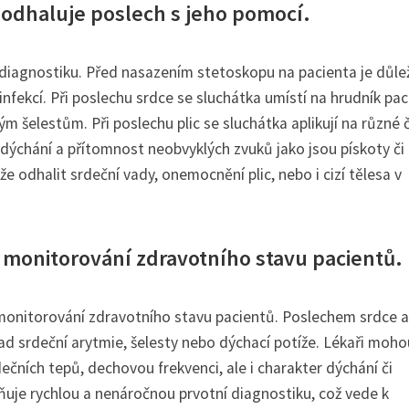
 odhaluje poslech s jeho pomocí.
 diagnostiku. Před nasazením stetoskopu na pacienta je důle
nfekcí. Při poslechu srdce se sluchátka umístí na hrudník pac
 šelestům. Při poslechu plic se sluchátka aplikují na různé 
 dýchání a přítomnost neobvyklých zvuků jako jsou pískoty či
 odhalit srdeční vady, onemocnění plic, nebo i cizí tělesa v
 monitorování zdravotního stavu pacientů.
monitorování zdravotního stavu pacientů. Poslechem srdce a 
ad srdeční arytmie, šelesty nebo dýchací potíže. Lékaři moho
čních tepů, dechovou frekvenci, ale i charakter dýchání či
uje rychlou a nenáročnou prvotní diagnostiku, což vede k