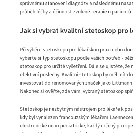
správnému stanovení diagnózy a následnému nasazen
průběh léčby a účinnost zvolené terapie u pacientů
Jak si vybrat kvalitní stetoskop pro
Při výběru stetoskopu pro lékařskou praxi nebo domác
vyberte si typ stetoskopu podle vašich potřeb - běž
stetoskop pro určité vyšetření. Dále se ujistěte, 
efektivní poslechy. Kvalitní stetoskop by měl mít d
investovat do renomovaných značek jako Littmann ne
Nakonec si ověřte, zda vámi vybraný stetoskop splň
Stetoskop je nezbytným nástrojem pro lékaře k posle
kdy byl vynalezen francouzským lékařem Laennecem. 
elektronické nebo pediatrické, každý určený pro spe