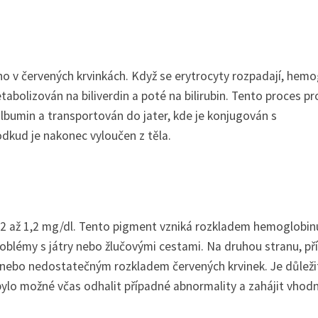
ho v červených krvinkách. Když se erytrocyty rozpadají, hemo
abolizován na biliverdin a poté na bilirubin. Tento proces pr
 albumin a transportován do jater, kde je konjugován s
odkud je nakonec vyloučen z těla.
 0,2 až 1,2 mg/dl. Tento pigment vzniká rozkladem hemoglobin
blémy s játry nebo žlučovými cestami. Na druhou stranu, příl
í nebo nedostatečným rozkladem červených krvinek. Je důleži
y bylo možné včas odhalit případné abnormality a zahájit vhod