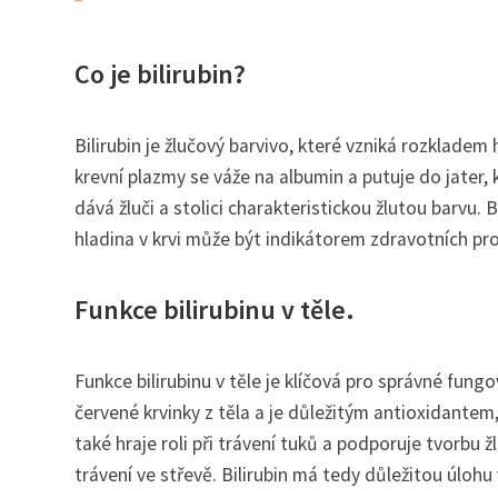
Co je bilirubin?
Bilirubin je žlučový barvivo, které vzniká rozklade
krevní plazmy se váže na albumin a putuje do jater,
dává žluči a stolici charakteristickou žlutou barvu. B
hladina v krvi může být indikátorem zdravotních pro
Funkce bilirubinu v těle.
Funkce bilirubinu v těle je klíčová pro správné fung
červené krvinky z těla a je důležitým antioxidantem
také hraje roli při trávení tuků a podporuje tvorbu ž
trávení ve střevě. Bilirubin má tedy důležitou úlohu