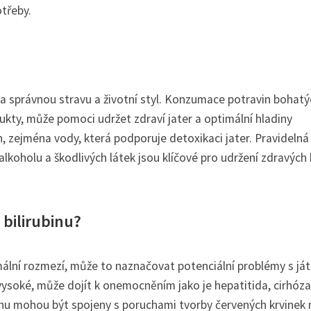
třeby.
 na správnou stravu a životní styl. Konzumace potravin bohatý
dukty, může pomoci udržet zdraví jater a optimální hladiny
in, zejména vody, která podporuje detoxikaci jater. Pravidelná
lkoholu a škodlivých látek jsou klíčové pro udržení zdravých 
 bilirubinu?
mální rozmezí, může to naznačovat potenciální problémy s ját
vysoké, může dojít k onemocněním jako je hepatitida, cirhóza
binu mohou být spojeny s poruchami tvorby červených krvinek