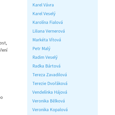
Karel Vávra
Karel Veselý
Karolína Fialová
Liliana Vernerová
Markéta Vítová
ost,
Petr Malý
ření
Radim Veselý
Radka Bártová
Tereza Zavadilová
Terezie Dvořáková
Vendelínka Hájová
bo
Veronika Bělková
Veronika Kopalová