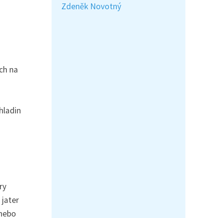
Zdeněk Novotný
ch na
hladin
ry
 jater
 nebo