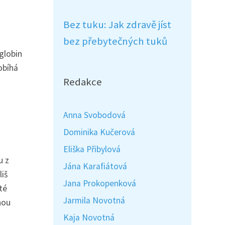
Bez tuku: Jak zdravě jíst
bez přebytečných tuků
globin
obíhá
Redakce
Anna Svobodová
Dominika Kučerová
Eliška Přibylová
u z
Jána Karafiátová
iš
Jana Prokopenková
té
Jarmila Novotná
nou
Kaja Novotná