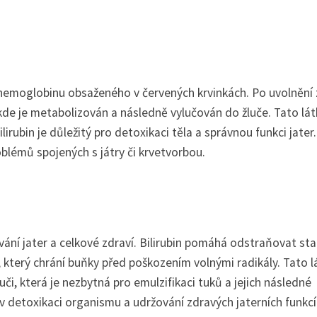
m hemoglobinu obsaženého v červených krvinkách. Po uvolnění 
 kde je metabolizován a následně vylučován do žluče. Tato lá
ilirubin je důležitý pro detoxikaci těla a správnou funkci jater
blémů spojených s játry či krvetvorbou.
ování jater a celkové zdraví. Bilirubin pomáhá odstraňovat sta
, který chrání buňky před poškozením volnými radikály. Tato l
luči, která je nezbytná pro emulzifikaci tuků a jejich následné
 v detoxikaci organismu a udržování zdravých jaterních funkcí