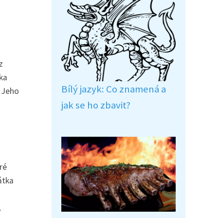
z
tka
Bílý jazyk: Co znamená a
. Jeho
jak se ho zbavit?
ré
átka
.