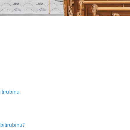
lirubinu.
.
bilirubinu?