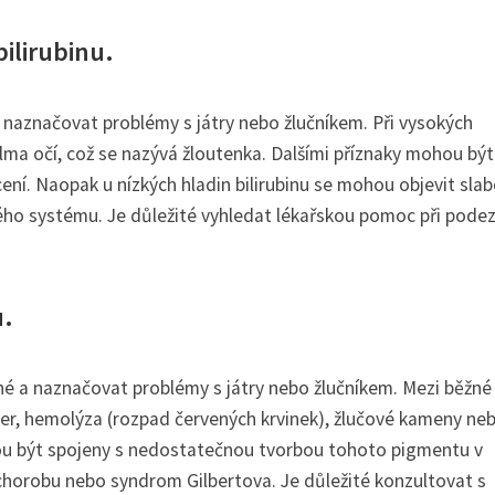
ilirubinu.
u naznačovat problémy s játry nebo žlučníkem. Při vysokých
bělma očí, což se nazývá žloutenka. Dalšími příznaky mohou být
ení. Naopak u nízkých hladin bilirubinu se mohou objevit slab
ého systému. Je důležité vyhledat lékařskou pomoc při podez
u.
né a naznačovat problémy s játry nebo žlučníkem. Mezi běžné
jater, hemolýza (rozpad červených krvinek), žlučové kameny ne
ohou být spojeny s nedostatečnou tvorbou tohoto pigmentu v
chorobu nebo syndrom Gilbertova. Je důležité konzultovat s