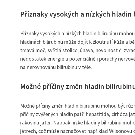
Příznaky vysokých a nízkých hladin b
Příznaky vysokých a nízkých hladin bilirubinu moho
hladinách bilirubinu může dojít k žloutnutí kůže a 
tmavá moč, světlá stolice, únava, nevolnost či zvrac
nedostatek energie a potenciálně i poruchy nervov
na nerovnováhu bilirubinu v těle.
Možné příčiny změn hladin bilirubin
Možné příčiny změn hladin bilirubinu mohou být růz
příčiny zvýšených hladin patří hepatitida, cirhóza 
rakovina jater. Naopak nízké hladiny bilirubinu m
játrech, což může naznačovat například Wilsonovu 