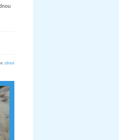
odnou
ie:
zdraví