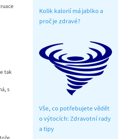
truace
Kolik kalorií má jablko a
proč je zdravé?
e tak
ná, s
Vše, co potřebujete vědět
o výtocích: Zdravotní rady
a tipy
otože