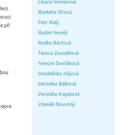
Liliana Vernerová
Mezi
Markéta Vítová
oraci
Petr Malý
e při
Radim Veselý
Radka Bártová
Tereza Zavadilová
Terezie Dvořáková
obou
Vendelínka Hájová
Veronika Bělková
Veronika Kopalová
Zdeněk Novotný
ncepce