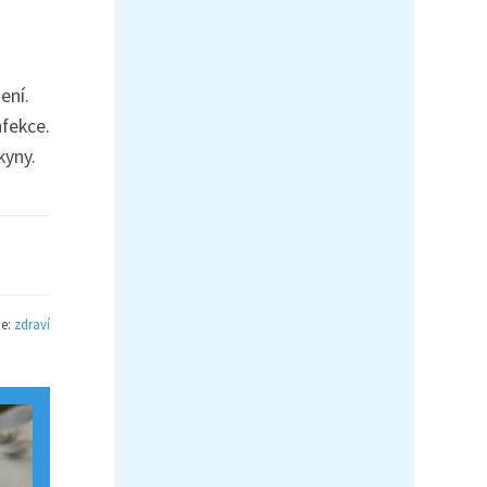
ení.
nfekce.
kyny.
ie:
zdraví