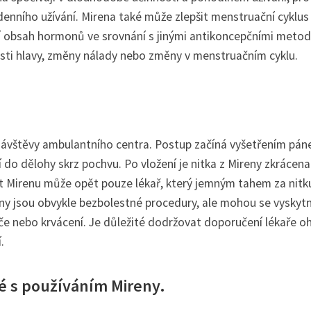
enního užívání. Mirena také může zlepšit menstruační cyklus
žší obsah hormonů ve srovnání s jinými antikoncepčními meto
esti hlavy, změny nálady nebo změny v menstruačním cyklu.
ávštěvy ambulantního centra. Postup začíná vyšetřením pán
í do dělohy skrz pochvu. Po vložení je nitka z Mireny zkrácena
t Mirenu může opět pouze lékař, který jemným tahem za nitk
reny jsou obvykle bezbolestné procedury, ale mohou se vyskyt
če nebo krvácení. Je důležité dodržovat doporučení lékaře o
.
é s používáním Mireny.