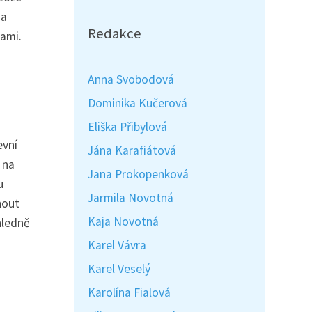
 a
Redakce
dami.
Anna Svobodová
Dominika Kučerová
Eliška Přibylová
evní
Jána Karafiátová
 na
Jana Prokopenková
u
Jarmila Novotná
nout
Kaja Novotná
hledně
Karel Vávra
Karel Veselý
Karolína Fialová