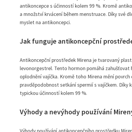
antikoncepce s účinností kolem 99 %. Kromě antik
a množství krvácení během menstruace. Díky své dlo
myslet na antikoncepci.
Jak funguje antikoncepční prostřed
Antikoncepční prostředek Mirena je tvarovaný plast
levonorgestrel. Tento hormon pomáhá zahušťovat hl
oplodnění vajíčka. Kromě toho Mirena mění povrch d
pravděpodobnost setkání spermií s vajíčkem. Díky k
typickou účinností kolem 99 %.
Výhody a nevýhody používání Miren
Výhody používání antikoncepčního prostředku Miren