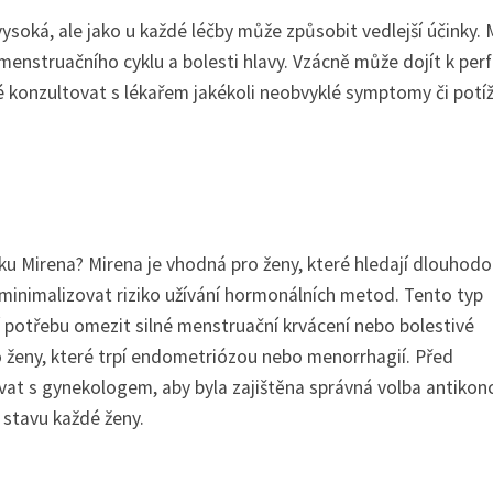
soká, ale jako u každé léčby může způsobit vedlejší účinky. 
menstruačního cyklu a bolesti hlavy. Vzácně může dojít k perf
té konzultovat s lékařem jakékoli neobvyklé symptomy či potíž
ku Mirena? Mirena je vhodná pro ženy, které hledají dlouhod
 minimalizovat riziko užívání hormonálních metod. Tento typ
ají potřebu omezit silné menstruační krvácení nebo bolestivé
o ženy, které trpí endometriózou nebo menorrhagií. Před
ovat s gynekologem, aby byla zajištěna správná volba antiko
 stavu každé ženy.