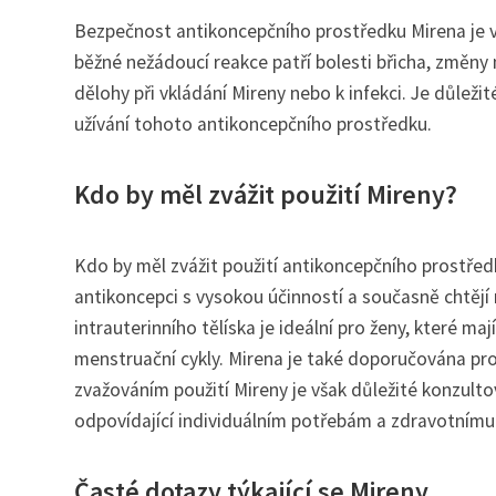
Bezpečnost antikoncepčního prostředku Mirena je vy
běžné nežádoucí reakce patří bolesti břicha, změny 
dělohy při vkládání Mireny nebo k infekci. Je důleži
užívání tohoto antikoncepčního prostředku.
Kdo by měl zvážit použití Mireny?
Kdo by měl zvážit použití antikoncepčního prostřed
antikoncepci s vysokou účinností a současně chtějí
intrauterinního tělíska je ideální pro ženy, které m
menstruační cykly. Mirena je také doporučována pr
zvažováním použití Mireny je však důležité konzult
odpovídající individuálním potřebám a zdravotnímu
Časté dotazy týkající se Mireny.