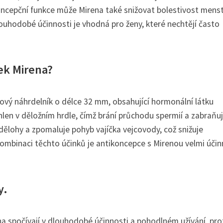
oncepční funkce může Mirena také snižovat bolestivost mens
uhodobé účinnosti je vhodná pro ženy, které nechtějí často
ek Mirena?
ový náhrdelník o délce 32 mm, obsahující hormonální látku
en v děložním hrdle, čímž brání průchodu spermií a zabraňuj
ělohy a zpomaluje pohyb vajíčka vejcovody, což snižuje
ombinaci těchto účinků je antikoncepce s Mirenou velmi účin
y.
a spočívají v dlouhodobé účinnosti a pohodlném užívání, pr