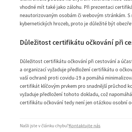
vhodné mít také jako zálohu. Při prezentaci certifi
neautorizovaným osobám či webovým stránkám. S rost
kybernetických hrozeb, proto je důležité být obezřet
Důležitost certifikátu očkování při c
Důležitost certifikátu očkování při cestování a úča
a organizací vyžaduje předložení certifikátu o očk
vaší ochraně proti covidu-19 a pomáhá minimalizovat
certifikát klíčovým prvkem pro snadnější průchod ko
vyžaduje předložení tohoto dokladu, což napomáhá 
certifikátu očkování tedy není jen otázkou osobní o
Našli jste v článku chybu?
Kontaktujte nás