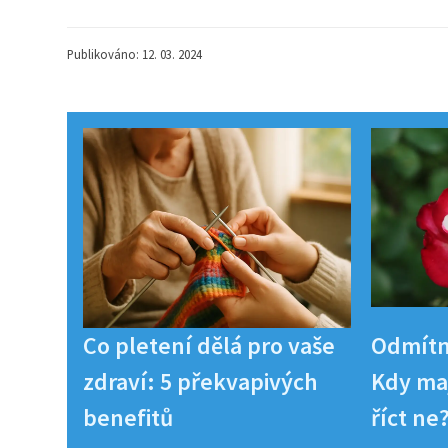
Publikováno: 12. 03. 2024
Co pletení dělá pro vaše
Odmítn
zdraví: 5 překvapivých
Kdy maj
benefitů
říct ne