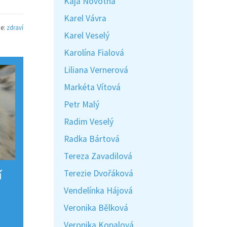
Kaja Novotná
Karel Vávra
ie:
zdraví
Karel Veselý
Karolína Fialová
Liliana Vernerová
Markéta Vítová
Petr Malý
Radim Veselý
Radka Bártová
Tereza Zavadilová
í
Terezie Dvořáková
Vendelínka Hájová
Veronika Bělková
Veronika Kopalová