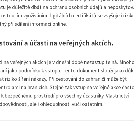
kátu je důležité dbát na ochranu osobních údajů a neposkytov
oucím využíváním digitálních certifikátů se zvyšuje i rizik
ný při sdílení informací online.
estování a účasti na veřejných akcích.
sti na veřejných akcích je v dnešní době nezastupitelná. Mnoh
ování jako podmínku k vstupu. Tento dokument slouží jako důk
 riziko šíření nákazy. Při cestování do zahraničí může být
ntrolami na hranicích. Stejně tak vstup na veřejné akce čast
k bezpečnému prostředí pro všechny účastníky. Vlastnictví
dpovědnosti, ale i ohleduplnosti vůči ostatním.