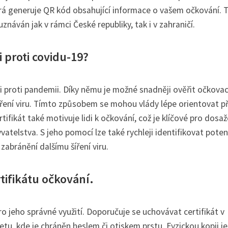
terá generuje QR kód obsahující informace o vašem očkování. 
uznáván jak v rámci České republiky, tak i v zahraničí.
 proti covidu-19?
oji proti pandemii. Díky němu je možné snadněji ověřit očkovac
íření viru. Tímto způsobem se mohou vlády lépe orientovat př
tifikát také motivuje lidi k očkování, což je klíčové pro dosaž
vatelstva. S jeho pomocí lze také rychleji identifikovat poten
zabránění dalšímu šíření viru.
ifikátu očkování.
ro jeho správné využití. Doporučuje se uchovávat certifikát v
u, kde je chráněn heslem či otiskem prstu. Fyzickou kopii je