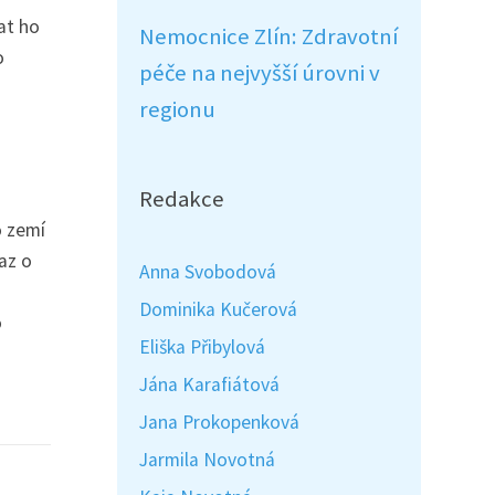
at ho
Nemocnice Zlín: Zdravotní
o
péče na nejvyšší úrovni v
regionu
Redakce
o zemí
az o
Anna Svobodová
Dominika Kučerová
o
Eliška Přibylová
Jána Karafiátová
Jana Prokopenková
Jarmila Novotná