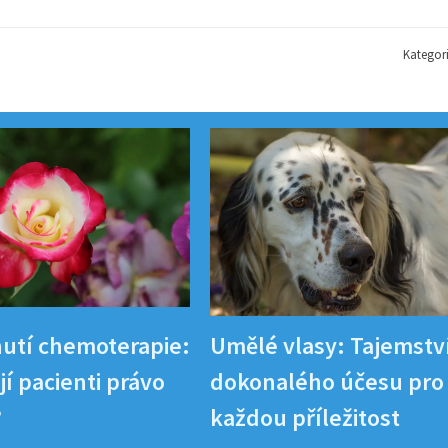
Kategor
utí chemoterapie:
Umělé vlasy: Tajemstv
í pacienti právo
dokonalého účesu pro
?
každou příležitost