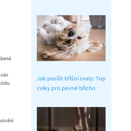
sobené
áván
Jak posílit břišní svaly: Top
kódu.
cviky pro pevné břicho
lvování