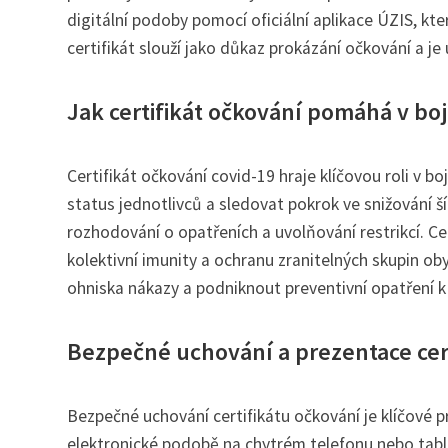
digitální podoby pomocí oficiální aplikace ÚZIS, k
certifikát slouží jako důkaz prokázání očkování a je 
Jak certifikát očkování pomáhá v boji
Certifikát očkování covid-19 hraje klíčovou roli v b
status jednotlivců a sledovat pokrok ve snižování š
rozhodování o opatřeních a uvolňování restrikcí. Cer
kolektivní imunity a ochranu zranitelných skupin oby
ohniska nákazy a podniknout preventivní opatření k 
Bezpečné uchování a prezentace cert
Bezpečné uchování certifikátu očkování je klíčové p
elektronické podobě na chytrém telefonu nebo tablet