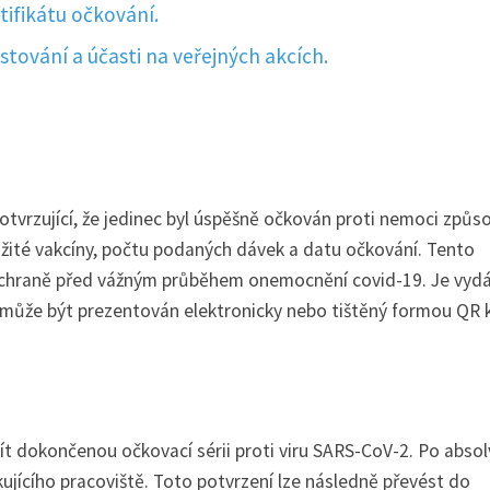
ifikátu očkování.
estování a účasti na veřejných akcích.
potvrzující, že jedinec byl úspěšně očkován proti nemoci způ
ité vakcíny, počtu podaných dávek a datu očkování. Tento
ho ochraně před vážným průběhem onemocnění covid-19. Je vyd
 může být prezentován elektronicky nebo tištěný formou QR 
mít dokončenou očkovací sérii proti viru SARS-CoV-2. Po abso
ujícího pracoviště. Toto potvrzení lze následně převést do