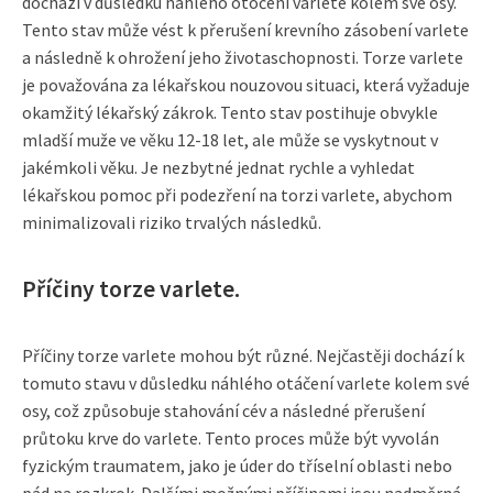
dochází v důsledku náhlého otočení varlete kolem své osy.
Tento stav může vést k přerušení krevního zásobení varlete
a následně k ohrožení jeho životaschopnosti. Torze varlete
je považována za lékařskou nouzovou situaci, která vyžaduje
okamžitý lékařský zákrok. Tento stav postihuje obvykle
mladší muže ve věku 12-18 let, ale může se vyskytnout v
jakémkoli věku. Je nezbytné jednat rychle a vyhledat
lékařskou pomoc při podezření na torzi varlete, abychom
minimalizovali riziko trvalých následků.
Příčiny torze varlete.
Příčiny torze varlete mohou být různé. Nejčastěji dochází k
tomuto stavu v důsledku náhlého otáčení varlete kolem své
osy, což způsobuje stahování cév a následné přerušení
průtoku krve do varlete. Tento proces může být vyvolán
fyzickým traumatem, jako je úder do tříselní oblasti nebo
pád na rozkrok. Dalšími možnými příčinami jsou nadměrná