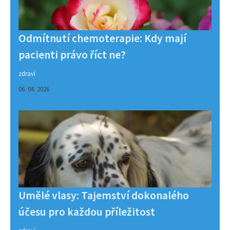
Odmítnutí chemoterapie: Kdy mají
pacienti právo říct ne?
zdraví
06. 04. 2026
Umělé vlasy: Tajemství dokonalého
účesu pro každou příležitost