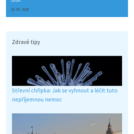
zdraví
18. 03. 2026
Zdravé tipy
Střevní chřipka: Jak se vyhnout a léčit tuto
nepříjemnou nemoc