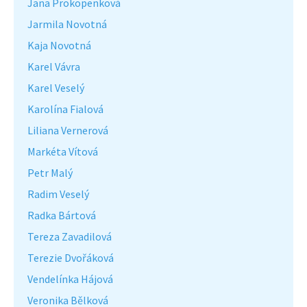
Jana Prokopenková
Jarmila Novotná
Kaja Novotná
Karel Vávra
Karel Veselý
Karolína Fialová
Liliana Vernerová
Markéta Vítová
Petr Malý
Radim Veselý
Radka Bártová
Tereza Zavadilová
Terezie Dvořáková
Vendelínka Hájová
Veronika Bělková