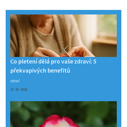
Co pletení dělá pro vaše zdraví: 5
překvapivých benefitů
zdraví
23. 06. 2026