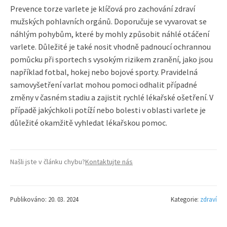
Prevence torze varlete je klíčová pro zachování zdraví
mužských pohlavních orgánů. Doporučuje se vyvarovat se
náhlým pohybům, které by mohly způsobit náhlé otáčení
varlete. Důležité je také nosit vhodně padnoucí ochrannou
pomůcku při sportech s vysokým rizikem zranění, jako jsou
například fotbal, hokej nebo bojové sporty. Pravidelná
samovyšetření varlat mohou pomoci odhalit případné
změny v časném stadiu a zajistit rychlé lékařské ošetření. V
případě jakýchkoli potíží nebo bolesti v oblasti varlete je
důležité okamžitě vyhledat lékařskou pomoc.
Našli jste v článku chybu?
Kontaktujte nás
Publikováno: 20. 03. 2024
Kategorie:
zdraví