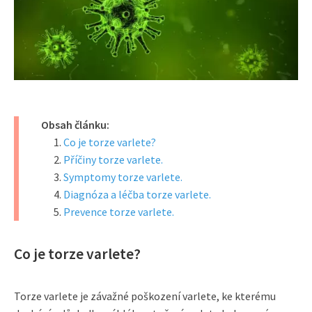
Obsah článku:
Co je torze varlete?
Příčiny torze varlete.
Symptomy torze varlete.
Diagnóza a léčba torze varlete.
Prevence torze varlete.
Co je torze varlete?
Torze varlete je závažné poškození varlete, ke kterému