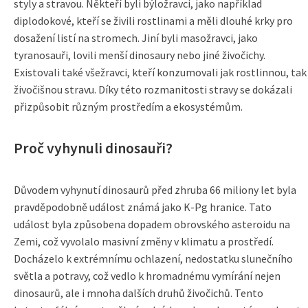
styly a stravou. Někteří byli býložravci, jako například
diplodokové, kteří se živili rostlinami a měli dlouhé krky pro
dosažení listí na stromech. Jiní byli masožravci, jako
tyranosauři, lovili menší dinosaury nebo jiné živočichy.
Existovali také všežravci, kteří konzumovali jak rostlinnou, tak
živočišnou stravu. Díky této rozmanitosti stravy se dokázali
přizpůsobit různým prostředím a ekosystémům.
Proč vyhynuli dinosauři?
Důvodem vyhynutí dinosaurů před zhruba 66 miliony let byla
pravděpodobně událost známá jako K-Pg hranice. Tato
událost byla způsobena dopadem obrovského asteroidu na
Zemi, což vyvolalo masivní změny v klimatu a prostředí.
Docházelo k extrémnímu ochlazení, nedostatku slunečního
světla a potravy, což vedlo k hromadnému vymírání nejen
dinosaurů, ale i mnoha dalších druhů živočichů. Tento