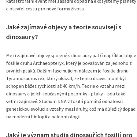
katastrofální event měl zásadní dopad na ekosystémy planety
a otevřel cestu pro nové formy života.
Jaké zajímavé objevy a teorie souvisejí s
dinosaury?
Mezi zajímavé objevy spojené s dinosaury patří například objev
fosilie druhu Archaeopteryx, který je považován za jednoho z
prvních ptáků. Dalším fascinujícím nálezem je fosilie druhu
Tyrannosaurus rex, který ukázal, že tento dravec mohl být
schopen běžet rychlostí až 40 km/h. Teorie o vztahu mezi
dinosaury a jejich současnými potomky - ptáky - jsou také
velmi zajímavé. Studium DNA z fosilií pomáhá odhalovat
genetickou evoluci a vztahy mezi druhy, což má důležitý dopad
na moderní biologii a paleontologii.
Jaký je význam studia dinosauřích fosilií pro