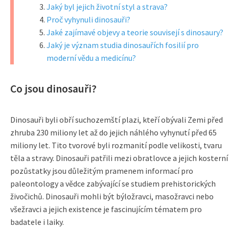
Jaký byl jejich životní styl a strava?
Proč vyhynuli dinosauři?
Jaké zajímavé objevy a teorie souvisejí s dinosaury?
Jaký je význam studia dinosauřích fosilií pro
moderní vědu a medicínu?
Co jsou dinosauři?
Dinosauři byli obří suchozemští plazi, kteří obývali Zemi před
zhruba 230 miliony let až do jejich náhlého vyhynutí před 65
miliony let. Tito tvorové byli rozmanití podle velikosti, tvaru
těla a stravy. Dinosauři patřili mezi obratlovce a jejich kosterní
pozůstatky jsou důležitým pramenem informací pro
paleontology a vědce zabývající se studiem prehistorických
živočichů. Dinosauři mohli být býložravci, masožravci nebo
všežravci a jejich existence je fascinujícím tématem pro
badatele i laiky.