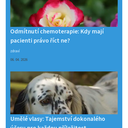
Odmítnutí chemoterapie: Kdy mají
pacienti právo říct ne?
zdraví
06. 04. 2026
Umělé vlasy: Tajemství dokonalého
účesu pro každou příležitost