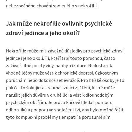
nebezpečného chování spojeného s nekrofilií.
Jak může nekrofilie ovlivnit psychické
zdraví jedince a jeho okolí?
Nekrofilie může mít závažné důsledky pro psychické zdraví
jedince i jeho okolí. Ti, kteří trpí touto poruchou, často
zažívají silné pocity viny, hanby a izolace. Nedostatek
vhodné léčby může vést k chronické depresi, úzkostným
poruchám nebo dokonce sebevraždě. Pro blízké osoby je to
pak často šokující a traumatizující zjištění, které může
narušit jejich důvěru v druhé lidi a vést k dlouhodobým
psychickým obtížím. Je proto klíčové hledat pomoc u
odborníků a podporu ve společenství, aby bylo možné řešit
tyto komplexní problémy s empatií a porozuměním.