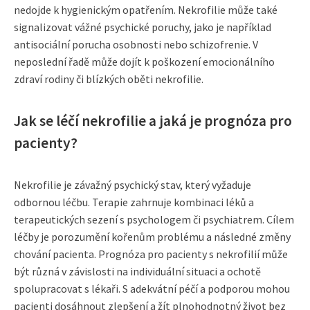
nedojde k hygienickým opatřením. Nekrofilie může také
signalizovat vážné psychické poruchy, jako je například
antisociální porucha osobnosti nebo schizofrenie. V
neposlední řadě může dojít k poškození emocionálního
zdraví rodiny či blízkých oběti nekrofilie.
Jak se léčí nekrofilie a jaká je prognóza pro
pacienty?
Nekrofilie je závažný psychický stav, který vyžaduje
odbornou léčbu. Terapie zahrnuje kombinaci léků a
terapeutických sezení s psychologem či psychiatrem. Cílem
léčby je porozumění kořenům problému a následné změny
chování pacienta. Prognóza pro pacienty s nekrofilií může
být různá v závislosti na individuální situaci a ochotě
spolupracovat s lékaři. S adekvátní péčí a podporou mohou
pacienti dosáhnout zlepšení a žít plnohodnotný život bez