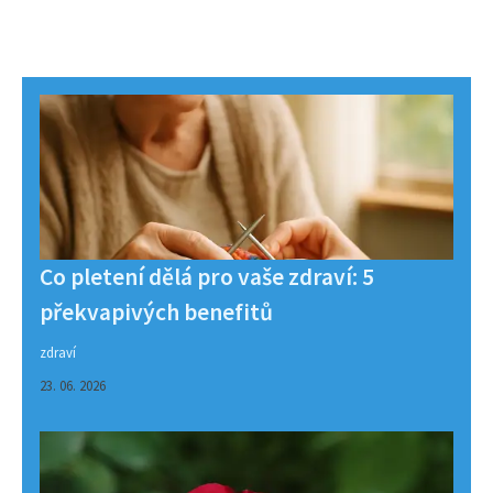
Co pletení dělá pro vaše zdraví: 5
překvapivých benefitů
zdraví
23. 06. 2026