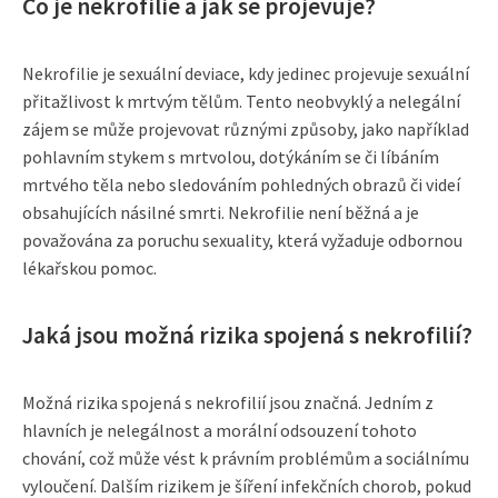
Co je nekrofilie a jak se projevuje?
Nekrofilie je sexuální deviace, kdy jedinec projevuje sexuální
přitažlivost k mrtvým tělům. Tento neobvyklý a nelegální
zájem se může projevovat různými způsoby, jako například
pohlavním stykem s mrtvolou, dotýkáním se či líbáním
mrtvého těla nebo sledováním pohledných obrazů či videí
obsahujících násilné smrti. Nekrofilie není běžná a je
považována za poruchu sexuality, která vyžaduje odbornou
lékařskou pomoc.
Jaká jsou možná rizika spojená s nekrofilií?
Možná rizika spojená s nekrofilií jsou značná. Jedním z
hlavních je nelegálnost a morální odsouzení tohoto
chování, což může vést k právním problémům a sociálnímu
vyloučení. Dalším rizikem je šíření infekčních chorob, pokud