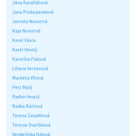
Jána Karafiátová
Jana Prokopenková
Jarmila Novotná
Kaja Novotná
Karel Vávra
Karel Veselý
Karolína Fialová
Liliana Vernerová
Markéta Vítová
Petr Malý
Radim Veselý
Radka Bártová
Tereza Zavadilová
Terezie Dvořáková
Vendelínka Hájová