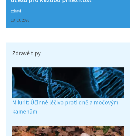
zdraví
18. 03. 2026
Zdravé tipy
Milurit: Účinné léčivo proti dně a močovým
kamenům