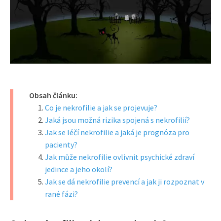
Obsah článku:
Co je nekrofilie a jak se projevuje?
Jaká jsou možná rizika spojená s nekrofilií?
Jak se léčí nekrofilie a jaká je prognóza pro
pacienty?
Jak může nekrofilie ovlivnit psychické zdraví
jedince a jeho okolí?
Jak se dá nekrofilie prevencí a jak ji rozpoznat v
rané fázi?