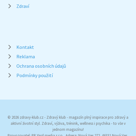
Zdraví
Kontakt
Reklama
Ochrana osobních údajů
Podmínky použití
© 2026 zdravy-klub.cz - Zdravý klub - magazín plný inspirace pro zdravý a
aktivní životní styl. Zdraví, výživa, trénink, wellness i psychika - to vše v
jednom magazínu!
Provozovatel: PR Yard media s.r.o., Adresa: Nová Ves 272, 46331 Nová Ves,