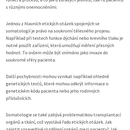
s různými onemocněními.
Jednou z hlavních etických otázek spojených se
somatologií je právo na soukromí tělesného projevu.
Například při testech funkce dýchání nebo krevního tlaku je
nutné použít zařízení, která umožňují měření přesných
hodnot. To ovšem může být vnímáno jako invaze do
soukromé sféry pacienta.
Další pochybnosti mohou vznikat například ohledně
genetických testů, které mohou odkrýt informace o
genetickém kódu pacienta nebo jeho rodinných
příslušnících.
Somatologie se také zabývá problematikou transplantací
orgánů a tkání, což vyvolává řadu etických otázek. Jak
zajistit spravedlivé rozdělení orgánů mezi pacienty? Jak