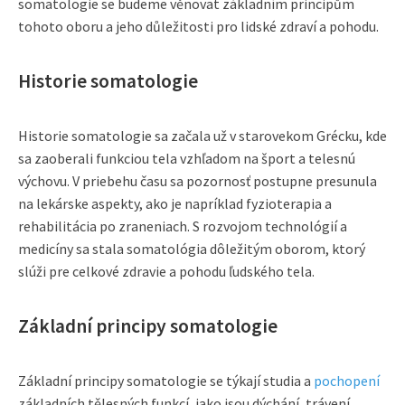
somatologie se budeme věnovat základním principům
tohoto oboru a jeho důležitosti pro lidské zdraví a pohodu.
Historie somatologie
Historie somatologie sa začala už v starovekom Grécku, kde
sa zaoberali funkciou tela vzhľadom na šport a telesnú
výchovu. V priebehu času sa pozornosť postupne presunula
na lekárske aspekty, ako je napríklad fyzioterapia a
rehabilitácia po zraneniach. S rozvojom technológií a
medicíny sa stala somatológia dôležitým oborom, ktorý
slúži pre celkové zdravie a pohodu ľudského tela.
Základní principy somatologie
Základní principy somatologie se týkají studia a
pochopení
základních tělesných funkcí, jako jsou dýchání, trávení,