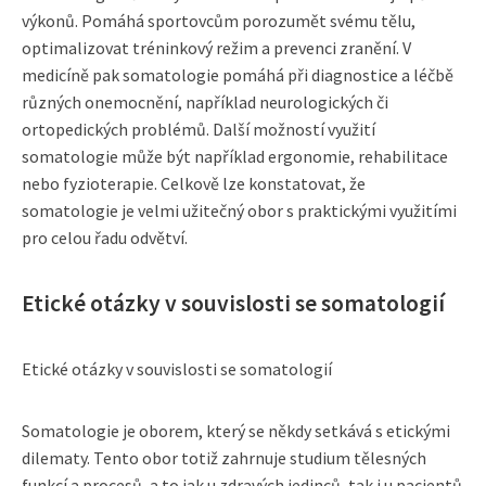
výkonů. Pomáhá sportovcům porozumět svému tělu,
optimalizovat tréninkový režim a prevenci zranění. V
medicíně pak somatologie pomáhá při diagnostice a léčbě
různých onemocnění, například neurologických či
ortopedických problémů. Další možností využití
somatologie může být například ergonomie, rehabilitace
nebo fyzioterapie. Celkově lze konstatovat, že
somatologie je velmi užitečný obor s praktickými využitími
pro celou řadu odvětví.
Etické otázky v souvislosti se somatologií
Etické otázky v souvislosti se somatologií
Somatologie je oborem, který se někdy setkává s etickými
dilematy. Tento obor totiž zahrnuje studium tělesných
funkcí a procesů, a to jak u zdravých jedinců, tak i u pacientů