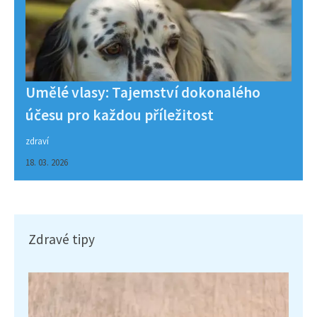
Umělé vlasy: Tajemství dokonalého
účesu pro každou příležitost
zdraví
18. 03. 2026
Zdravé tipy