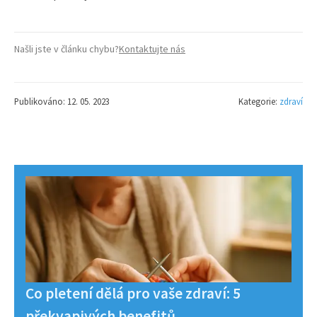
Našli jste v článku chybu?
Kontaktujte nás
Publikováno: 12. 05. 2023
Kategorie:
zdraví
Co pletení dělá pro vaše zdraví: 5
překvapivých benefitů