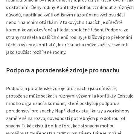
s ostatními členy rodiny. Konflikty mohou vzniknout z různých
důvodů, například kvůli odlišným názorům na výchovu dětí
nebo finančním otázkám. V takových situacích je důležité
komunikovat otevřeně a hledat společné řešení. Podpora ze
strany manžela a dalších členů rodiny je klíčová pro překonání
těchto výzev a konfliktů, které snacha může zažít ve své roli
jako součást rozšířené rodiny.
Podpora a poradenské zdroje pro snachu
Podpora a poradenské zdroje pro snachu jsou důležité,
protože se může setkat s různými výzvami a konflikty. Existuje
mnoho organizací a komunit, které poskytují podporu a
poradenství pro snachy. Například existují kurzy a workshopy
zaměřené na rozvoj dovedností potřebných pro dobrou roli
snachy. Také existují online fóra, kde si snachy mohou
vyměňovat zkušenosti a radit si navzájem. Dále je možné