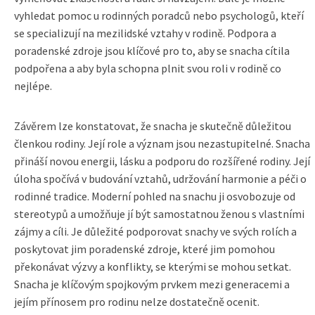
vyhledat pomoc u rodinných poradců nebo psychologů, kteří
se specializují na mezilidské vztahy v rodině. Podpora a
poradenské zdroje jsou klíčové pro to, aby se snacha cítila
podpořena a aby byla schopna plnit svou roli v rodině co
nejlépe.
Závěrem lze konstatovat, že snacha je skutečně důležitou
členkou rodiny. Její role a význam jsou nezastupitelné. Snacha
přináší novou energii, lásku a podporu do rozšířené rodiny. Její
úloha spočívá v budování vztahů, udržování harmonie a péči o
rodinné tradice. Moderní pohled na snachu ji osvobozuje od
stereotypů a umožňuje jí být samostatnou ženou s vlastními
zájmy a cíli. Je důležité podporovat snachy ve svých rolích a
poskytovat jim poradenské zdroje, které jim pomohou
překonávat výzvy a konflikty, se kterými se mohou setkat.
Snacha je klíčovým spojkovým prvkem mezi generacemi a
jejím přínosem pro rodinu nelze dostatečně ocenit.