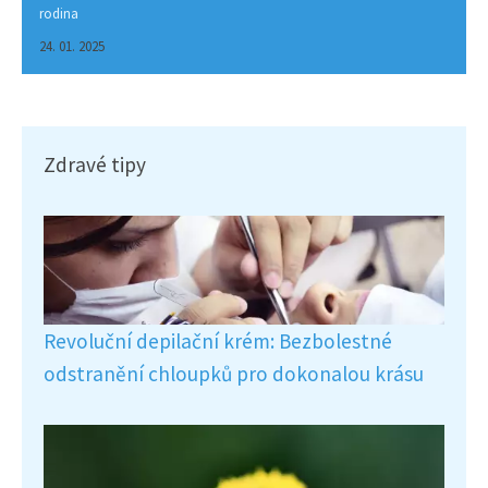
rodina
24. 01. 2025
Zdravé tipy
Revoluční depilační krém: Bezbolestné
odstranění chloupků pro dokonalou krásu