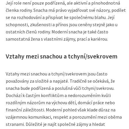
Její role není pouze podřízená, ale aktivní a plnohodnotná
členka rodiny. Snacha má právo vyjadřovat své názory, podílet
se na rozhodování a přispívat ke společnému blahu. Její
schopnosti, zkušenosti a přínos jsou ceněny stejně jako u
ostatních členů rodiny. Moderní snacha je také často
samostatná žena s vlastními zájmy, prací a kariérou.
Vztahy mezi snachou a tchyní/svekrovem
Vztahy mezi snachou a tchyní/svekrovem jsou často
považovány za složité a napjaté. Tradičně se očekává, že
snacha bude podřízená a poslušná vůči tchyni/svekrovu.
Dochází k častým konfliktům a nedorozuměním kvůli
rozdílným názorům na výchovu dětí, domácí práce nebo
finanční záležitosti. Moderní pohled však klade důraz na
vzájemnou komunikaci, respekt a porozumění mezi oběma
stranami. Důležité je najít společné zájmy a hledat