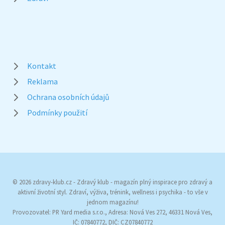
Kontakt
Reklama
Ochrana osobních údajů
Podmínky použití
© 2026 zdravy-klub.cz - Zdravý klub - magazín plný inspirace pro zdravý a
aktivní životní styl. Zdraví, výživa, trénink, wellness i psychika - to vše v
jednom magazínu!
Provozovatel: PR Yard media s.r.o., Adresa: Nová Ves 272, 46331 Nová Ves,
IČ: 07840772, DIČ: CZ07840772