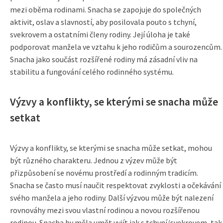
mezi oběma rodinami. Snacha se zapojuje do společných
aktivit, oslav a slavností, aby posilovala pouto s tchyní,
svekrovem a ostatními členy rodiny. Její úloha je také
podporovat manžela ve vztahu k jeho rodičům a sourozencům.
Snacha jako součást rozšířené rodiny má zásadní vliv na
stabilitu a fungování celého rodinného systému.
Výzvy a konflikty, se kterými se snacha může
setkat
Výzvy a konflikty, se kterými se snacha může setkat, mohou
být různého charakteru. Jednou z výzev může být
přizpůsobení se novému prostředí a rodinným tradicím.
Snacha se často musí naučit respektovat zvyklosti a očekávání
svého manžela a jeho rodiny. Další výzvou může být nalezení
rovnováhy mezi svou vlastní rodinou a novou rozšířenou
rodinou. Snacha by měla umět vyjít jak s tchyní/svekrovem, tak