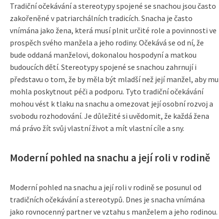
Tradiční očekávání a stereotypy spojené se snachou jsou často
zakořeněné v patriarchálních tradicích. Snacha je často
vnímána jako žena, která musí plnit určité role a povinnosti ve
prospěch svého manžela a jeho rodiny. Očekává se od ní, že
bude oddaná manželovi, dokonalou hospodyní a matkou
budoucích dětí. Stereotypy spojené se snachou zahrnují i
představu o tom, že by měla být mladší než její manžel, aby mu
mohla poskytnout péči a podporu. Tyto tradiční očekávání
mohou vést k tlaku na snachu a omezovat její osobní rozvoj a
svobodu rozhodování. Je důležité si uvědomit, že každá žena
má právo žít svůj vlastní život a mít vlastní cíle a sny.
Moderní pohled na snachu a její roli v rodině
Moderní pohled na snachu a její roli v rodině se posunul od
tradičních očekávání a stereotypů. Dnes je snacha vnímána
jako rovnocenný partner ve vztahu s manželem a jeho rodinou.