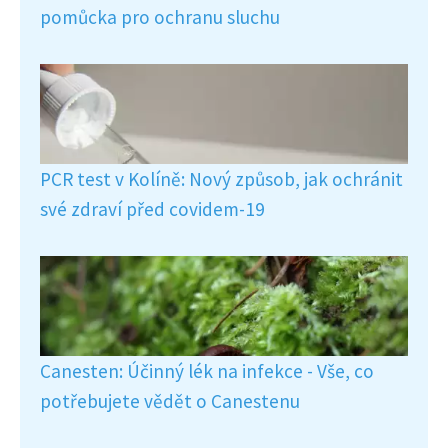
pomůcka pro ochranu sluchu
PCR test v Kolíně: Nový způsob, jak ochránit
své zdraví před covidem-19
Canesten: Účinný lék na infekce - Vše, co
potřebujete vědět o Canestenu