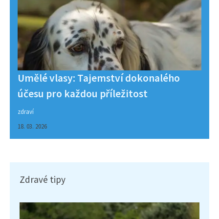
Umělé vlasy: Tajemství dokonalého
účesu pro každou příležitost
zdraví
18. 03. 2026
Zdravé tipy