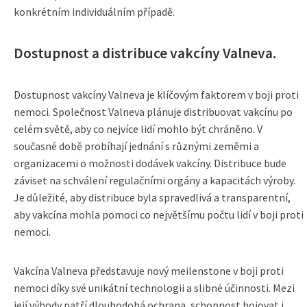
konkrétním individuálním případě.
Dostupnost a distribuce vakcíny Valneva.
Dostupnost vakcíny Valneva je klíčovým faktorem v boji proti
nemoci. Společnost Valneva plánuje distribuovat vakcínu po
celém světě, aby co nejvíce lidí mohlo být chráněno. V
současné době probíhají jednání s různými zeměmi a
organizacemi o možnosti dodávek vakcíny. Distribuce bude
záviset na schválení regulačními orgány a kapacitách výroby.
Je důležité, aby distribuce byla spravedlivá a transparentní,
aby vakcína mohla pomoci co největšímu počtu lidí v boji proti
nemoci.
Vakcína Valneva představuje nový meilenstone v boji proti
nemoci díky své unikátní technologii a slibné účinnosti. Mezi
její výhody patří dlouhodobá ochrana, schopnost bojovat i