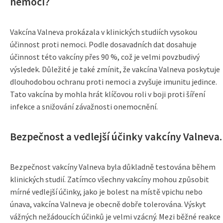
nemoci?
Vakcína Valneva prokázala v klinických studiích vysokou
účinnost proti nemoci. Podle dosavadních dat dosahuje
účinnost této vakcíny přes 90 %, což je velmi povzbudivý
výsledek. Důležité je také zmínit, že vakcína Valneva poskytuje
dlouhodobou ochranu proti nemoci a zvyšuje imunitu jedince.
Tato vakcína by mohla hrát klíčovou roli v boji proti šíření
infekce a snižování závažnosti onemocnění.
Bezpečnost a vedlejší účinky vakcíny Valneva.
Bezpečnost vakcíny Valneva byla důkladně testována během
klinických studií. Zatímco všechny vakcíny mohou způsobit
mírné vedlejší účinky, jako je bolest na místě vpichu nebo
únava, vakcína Valneva je obecně dobře tolerována. Výskyt
vážných nežádoucích účinků je velmi vzácný. Mezi běžné reakce