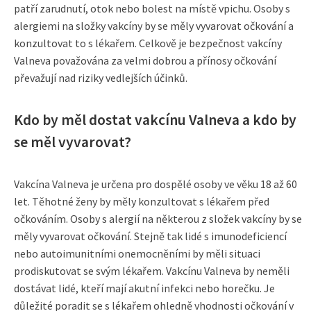
patří zarudnutí, otok nebo bolest na místě vpichu. Osoby s
alergiemi na složky vakcíny by se měly vyvarovat očkování a
konzultovat to s lékařem. Celkově je bezpečnost vakcíny
Valneva považována za velmi dobrou a přínosy očkování
převažují nad riziky vedlejších účinků.
Kdo by měl dostat vakcínu Valneva a kdo by
se měl vyvarovat?
Vakcína Valneva je určena pro dospělé osoby ve věku 18 až 60
let. Těhotné ženy by měly konzultovat s lékařem před
očkováním. Osoby s alergií na některou z složek vakcíny by se
měly vyvarovat očkování. Stejně tak lidé s imunodeficiencí
nebo autoimunitními onemocněními by měli situaci
prodiskutovat se svým lékařem. Vakcínu Valneva by neměli
dostávat lidé, kteří mají akutní infekci nebo horečku. Je
důležité poradit se s lékařem ohledně vhodnosti očkování v