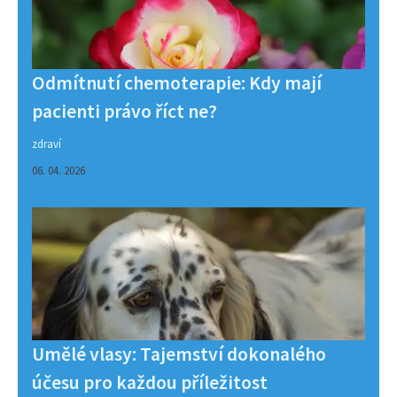
Odmítnutí chemoterapie: Kdy mají
pacienti právo říct ne?
zdraví
06. 04. 2026
Umělé vlasy: Tajemství dokonalého
účesu pro každou příležitost