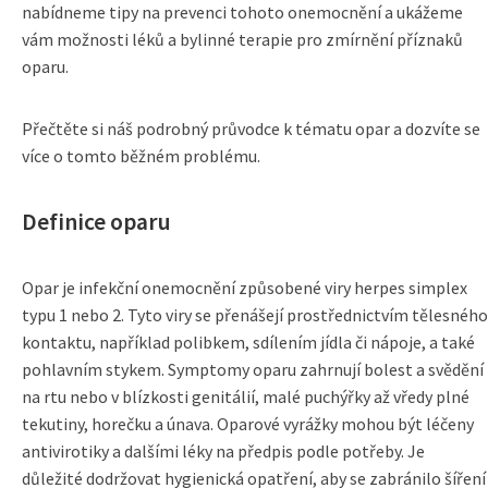
nabídneme tipy na prevenci tohoto onemocnění a ukážeme
vám možnosti léků a bylinné terapie pro zmírnění příznaků
oparu.
Přečtěte si náš podrobný průvodce k tématu opar a dozvíte se
více o tomto běžném problému.
Definice oparu
Opar je infekční onemocnění způsobené viry herpes simplex
typu 1 nebo 2. Tyto viry se přenášejí prostřednictvím tělesného
kontaktu, například polibkem, sdílením jídla či nápoje, a také
pohlavním stykem. Symptomy oparu zahrnují bolest a svědění
na rtu nebo v blízkosti genitálií, malé puchýřky až vředy plné
tekutiny, horečku a únava. Oparové vyrážky mohou být léčeny
antivirotiky a dalšími léky na předpis podle potřeby. Je
důležité dodržovat hygienická opatření, aby se zabránilo šíření