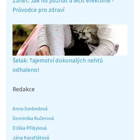
Zánět: Jak ho poznat a léčit efektivně -
Průvodce pro zdraví
Šelak: Tajemství dokonalých nehtů
odhaleno!
Redakce
Anna Svobodová
Dominika Kučerová
Eliška Přibylová
Jána Karafiátová