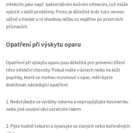
infekcím jako např. bakteriálním kožním infekcím, což může
vyústit v další problémy. Proto je důležité brát tuto nemoc
vážně a hledat u ní vhodnou léčbu co nejdříve po prvotních
příznacích.
Opatření při výskytu oparu
Opatření při výskytu oparu jsou důležitá pro prevenci šíření
této infekční choroby. Pokud máte v ústech nebo na kůži
pupínky, které se mohou rozvinout v opar, měli byste
dodržovat následující opatření:
1. Nedotýkejte se vyrážky rukama a nepropůjčujte kosmetiku
nebo jiné osobní věci ostatním lidem.
2. Pijte hodně tekutin a vyvarujte se slaných nebo kořeněných