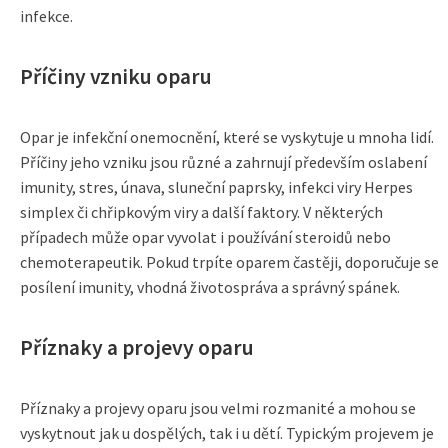
infekce.
Příčiny vzniku oparu
Opar je infekční onemocnění, které se vyskytuje u mnoha lidí.
Příčiny jeho vzniku jsou různé a zahrnují především oslabení
imunity, stres, únava, sluneční paprsky, infekci viry Herpes
simplex či chřipkovým viry a další faktory. V některých
případech může opar vyvolat i používání steroidů nebo
chemoterapeutik. Pokud trpíte oparem častěji, doporučuje se
posílení imunity, vhodná životospráva a správný spánek.
Příznaky a projevy oparu
Příznaky a projevy oparu jsou velmi rozmanité a mohou se
vyskytnout jak u dospělých, tak i u dětí. Typickým projevem je