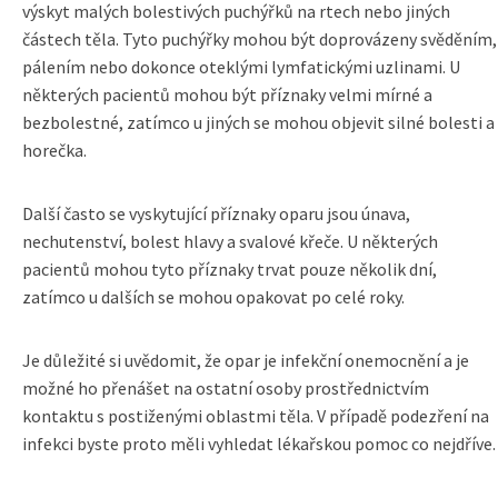
výskyt malých bolestivých puchýřků na rtech nebo jiných
částech těla. Tyto puchýřky mohou být doprovázeny svěděním,
pálením nebo dokonce oteklými lymfatickými uzlinami. U
některých pacientů mohou být příznaky velmi mírné a
bezbolestné, zatímco u jiných se mohou objevit silné bolesti a
horečka.
Další často se vyskytující příznaky oparu jsou únava,
nechutenství, bolest hlavy a svalové křeče. U některých
pacientů mohou tyto příznaky trvat pouze několik dní,
zatímco u dalších se mohou opakovat po celé roky.
Je důležité si uvědomit, že opar je infekční onemocnění a je
možné ho přenášet na ostatní osoby prostřednictvím
kontaktu s postiženými oblastmi těla. V případě podezření na
infekci byste proto měli vyhledat lékařskou pomoc co nejdříve.