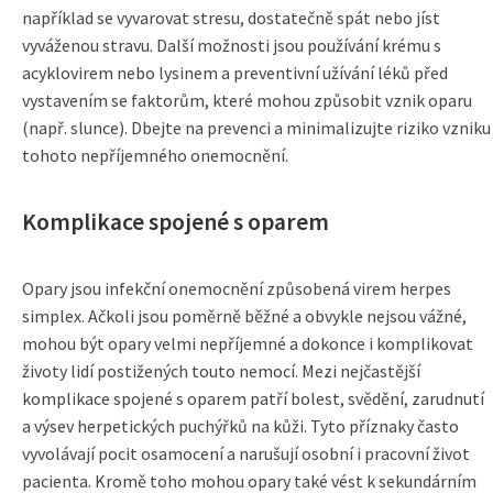
například se vyvarovat stresu, dostatečně spát nebo jíst
vyváženou stravu. Další možnosti jsou používání krému s
acyklovirem nebo lysinem a preventivní užívání léků před
vystavením se faktorům, které mohou způsobit vznik oparu
(např. slunce). Dbejte na prevenci a minimalizujte riziko vzniku
tohoto nepříjemného onemocnění.
Komplikace spojené s oparem
Opary jsou infekční onemocnění způsobená virem herpes
simplex. Ačkoli jsou poměrně běžné a obvykle nejsou vážné,
mohou být opary velmi nepříjemné a dokonce i komplikovat
životy lidí postižených touto nemocí. Mezi nejčastější
komplikace spojené s oparem patří bolest, svědění, zarudnutí
a výsev herpetických puchýřků na kůži. Tyto příznaky často
vyvolávají pocit osamocení a narušují osobní i pracovní život
pacienta. Kromě toho mohou opary také vést k sekundárním