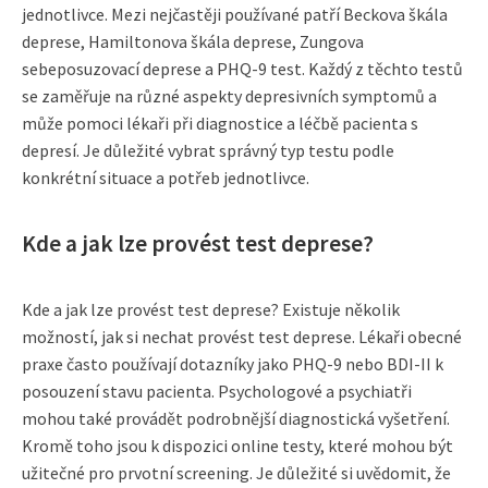
jednotlivce. Mezi nejčastěji používané patří Beckova škála
deprese, Hamiltonova škála deprese, Zungova
sebeposuzovací deprese a PHQ-9 test. Každý z těchto testů
se zaměřuje na různé aspekty depresivních symptomů a
může pomoci lékaři při diagnostice a léčbě pacienta s
depresí. Je důležité vybrat správný typ testu podle
konkrétní situace a potřeb jednotlivce.
Kde a jak lze provést test deprese?
Kde a jak lze provést test deprese? Existuje několik
možností, jak si nechat provést test deprese. Lékaři obecné
praxe často používají dotazníky jako PHQ-9 nebo BDI-II k
posouzení stavu pacienta. Psychologové a psychiatři
mohou také provádět podrobnější diagnostická vyšetření.
Kromě toho jsou k dispozici online testy, které mohou být
užitečné pro prvotní screening. Je důležité si uvědomit, že