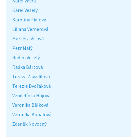
Karel Vávra
Karel Veselý
Karolína Fialová
Liliana Vernerová
Markéta Vítová
Petr Malý
Radim Veselý
Radka Bártová
Tereza Zavadilová
Terezie Dvořáková
Vendelínka Hájová
Veronika Bělková
Veronika Kopalová
Zdeněk Novotný