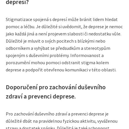
depresí?
Stigmatizace spojená s depresí může bránit lidem hledat
pomoc a léčbu. Je důležité si uvědomit, že deprese je nemoc
jako každá jiná a není projevem slabosti či nedostatku vůle.
Důležité je mluvit o svých pocitech s blízkými nebo
odborníkem a vyhýbat se předsudkům a stereotypům
spojeným s duševními problémy. Informovanost a
porozumění mohou pomoci odstranit stigma kolem
deprese a podpořit otevřenou komunikaci v této oblasti.
Doporučení pro zachování duševního
zdraví a prevenci deprese.
Pro zachování duševního zdraví a prevenci deprese je
důležité dbát na pravidelnou fyzickou aktivitu, vyváženou
stravu a dostatek spánku. Důležitá je také schopnost