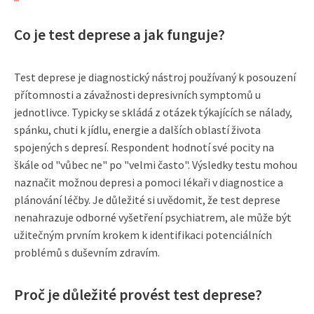
Co je test deprese a jak funguje?
Test deprese je diagnostický nástroj používaný k posouzení
přítomnosti a závažnosti depresivních symptomů u
jednotlivce. Typicky se skládá z otázek týkajících se nálady,
spánku, chuti k jídlu, energie a dalších oblastí života
spojených s depresí. Respondent hodnotí své pocity na
škále od "vůbec ne" po "velmi často". Výsledky testu mohou
naznačit možnou depresi a pomoci lékaři v diagnostice a
plánování léčby. Je důležité si uvědomit, že test deprese
nenahrazuje odborné vyšetření psychiatrem, ale může být
užitečným prvním krokem k identifikaci potenciálních
problémů s duševním zdravím.
Proč je důležité provést test deprese?