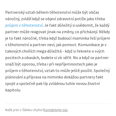
Partnerský vztah během těhotenství může být občas
náročný, zvlášť když se objeví zdravotní potíže jako třeba
průjem v těhotenství
. Je fakt důležitý si uvědomit, že každý
partner může reagovat jinak na změny, co přicházejí. Někdy
je to fakt náročné, třeba když budoucí maminka řeší průjem
v těhotenství a partner neví, jak pomoct. Komunikace je v
takových chvílích mega důležitá - když si řeknete o svých
pocitech a obavách, budete si víc věřit. No a když se partner
snaží být oporou, třeba i při nepříjemnostech jako je
průjem v těhotenství, vztah to může ještě posílit. Společný
plánování a příprava na miminko dokážou partnery fakt
spojit a společně pak líp zvládnou tuhle novou životní
kapitolu.
Našli jste v článku chybu?
Kontaktujte nás