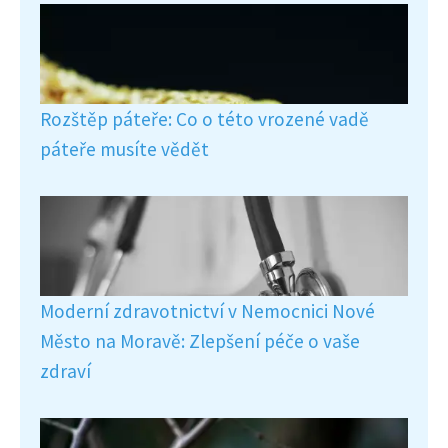
Rozštěp páteře: Co o této vrozené vadě
páteře musíte vědět
Moderní zdravotnictví v Nemocnici Nové
Město na Moravě: Zlepšení péče o vaše
zdraví