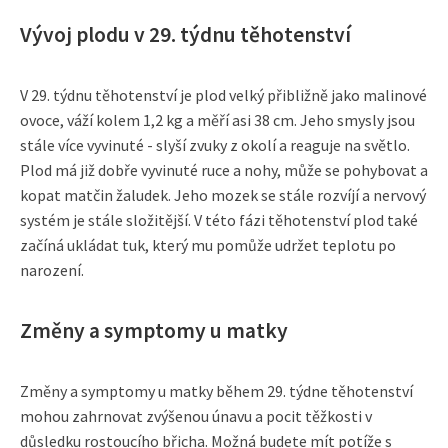
Vývoj plodu v 29. týdnu těhotenství
V 29. týdnu těhotenství je plod velký přibližně jako malinové
ovoce, váží kolem 1,2 kg a měří asi 38 cm. Jeho smysly jsou
stále více vyvinuté - slyší zvuky z okolí a reaguje na světlo.
Plod má již dobře vyvinuté ruce a nohy, může se pohybovat a
kopat matčin žaludek. Jeho mozek se stále rozvíjí a nervový
systém je stále složitější. V této fázi těhotenství plod také
začíná ukládat tuk, který mu pomůže udržet teplotu po
narození.
Změny a symptomy u matky
Změny a symptomy u matky během 29. týdne těhotenství
mohou zahrnovat zvýšenou únavu a pocit těžkosti v
důsledku rostoucího břicha. Možná budete mít potíže s