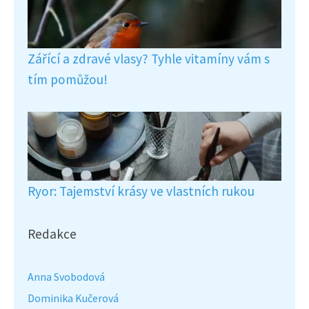
Zářící a zdravé vlasy? Tyhle vitamíny vám s
tím pomůžou!
Ryor: Tajemství krásy ve vlastních rukou
Redakce
Anna Svobodová
Dominika Kučerová