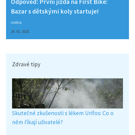
Odpověď: První jízda na First Bike:
Bazar s dětskými koly startuje!
rodina
24. 01. 2025
Zdravé tipy
Skutečné zkušenosti s lékem Urifos: Co o
něm říkají uživatelé?