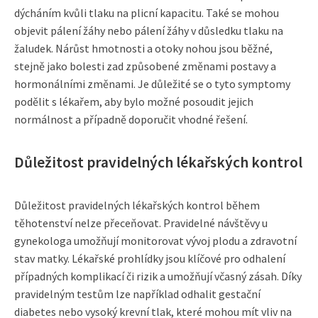
dýcháním kvůli tlaku na plicní kapacitu. Také se mohou
objevit pálení žáhy nebo pálení žáhy v důsledku tlaku na
žaludek. Nárůst hmotnosti a otoky nohou jsou běžné,
stejně jako bolesti zad způsobené změnami postavy a
hormonálními změnami. Je důležité se o tyto symptomy
podělit s lékařem, aby bylo možné posoudit jejich
normálnost a případně doporučit vhodné řešení.
Důležitost pravidelných lékařských kontrol
Důležitost pravidelných lékařských kontrol během
těhotenství nelze přeceňovat. Pravidelné návštěvy u
gynekologa umožňují monitorovat vývoj plodu a zdravotní
stav matky. Lékařské prohlídky jsou klíčové pro odhalení
případných komplikací či rizik a umožňují včasný zásah. Díky
pravidelným testům lze například odhalit gestační
diabetes nebo vysoký krevní tlak, které mohou mít vliv na