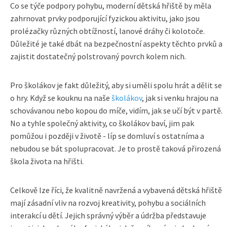
Co se týče podpory pohybu, moderní dětská hřiště by měla
zahrnovat prvky podporující fyzickou aktivitu, jako jsou
prolézačky různých obtížností, lanové dráhy či kolotoče.
Důležité je také dbát na bezpečnostní aspekty těchto prvků a
zajistit dostatečný polstrovaný povrch kolem nich.
Pro školákov je fakt důležitý, aby si uměli spolu hrát a dělit se
o hry. Když se kouknu na naše
školákov
, jak si venku hrajou na
schovávanou nebo kopou do míče, vidím, jak se učí být v partě.
No a tyhle společný aktivity, co školákov baví, jim pak
pomůžou i později v životě - líp se domluví s ostatníma a
nebudou se bát spolupracovat. Je to prostě taková přirozená
škola života na hřišti.
Celkově lze říci, že kvalitně navržená a vybavená dětská hřiště
mají zásadní vliv na rozvoj kreativity, pohybu a sociálních
interakcí u dětí. Jejich správný výběr a údržba představuje