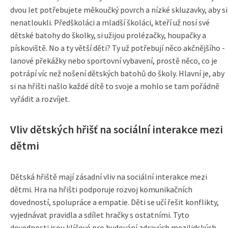
dvou let potřebujete měkoučký povrch a nízké skluzavky, aby si
nenatloukli. Předškoláci a mladší školáci, kteří už nosí své
dětské batohy do školky, si užijou prolézačky, houpačky a
pískoviště. No a ty větší děti? Ty už potřebují něco akčnějšího -
lanové překážky nebo sportovní vybavení, prostě něco, co je
potrápí víc než nošení dětských batohů do školy. Hlavní je, aby
si na hřišti našlo každé dítě to svoje a mohlo se tam pořádně
vyřádit a rozvíjet.
Vliv dětských hřišť na sociální interakce mezi
dětmi
Dětská hřiště mají zásadní vliv na sociální interakce mezi
dětmi. Hra na hřišti podporuje rozvoj komunikačních
dovedností, spolupráce a empatie. Děti se učí řešit konflikty,
vyjednávat pravidla a sdílet hračky s ostatními. Tyto
dovednosti jsou klíčové pro budování zdravých mezilidských