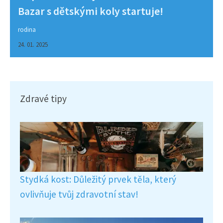
Bazar s dětskými koly startuje!
rodina
24. 01. 2025
Zdravé tipy
Stydká kost: Důležitý prvek těla, který
ovlivňuje tvůj zdravotní stav!