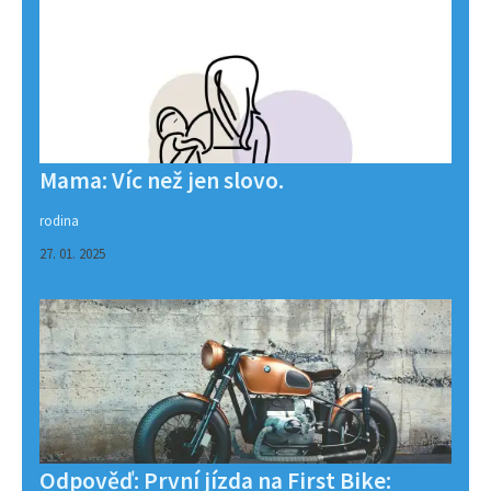
Mama: Víc než jen slovo.
rodina
27. 01. 2025
Odpověď: První jízda na First Bike: