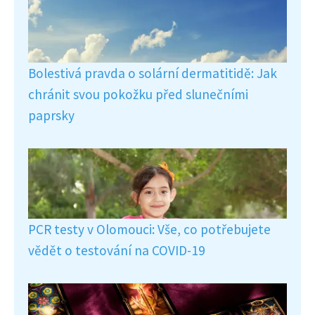
Bolestivá pravda o solární dermatitidě: Jak
chránit svou pokožku před slunečními
paprsky
PCR testy v Olomouci: Vše, co potřebujete
vědět o testování na COVID-19