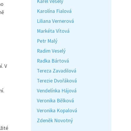
Karel Veselý
ho
Karolína Fialová
ně
Liliana Vernerová
Markéta Vítová
Petr Malý
Radim Veselý
Radka Bártová
í. V
Tereza Zavadilová
Terezie Dvořáková
ní.
Vendelínka Hájová
Veronika Bělková
Veronika Kopalová
Zdeněk Novotný
žité