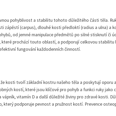
ávnou pohyblivost a stabilitu tohoto důležitého části těla. Ru
i zápěstí (carpus), dlouhé kosti předloktí (radius a ulna) a k
pohybů, od jemné manipulace předmětů po silné stisknutí či ú
, které prochází touto oblastí, a podporují celkovou stabilitu 
 efektivní fungování každodenních činností.
že kosti tvoří základní kostru našeho těla a poskytují oporu 
ých kostí, které jsou klíčové pro pohyb a funkci ruky jako c
ápník, vitamín D a další důležité živiny pro zdravé kosti. Dů
yb, který podporuje pevnost a pružnost kostí. Prevence oste