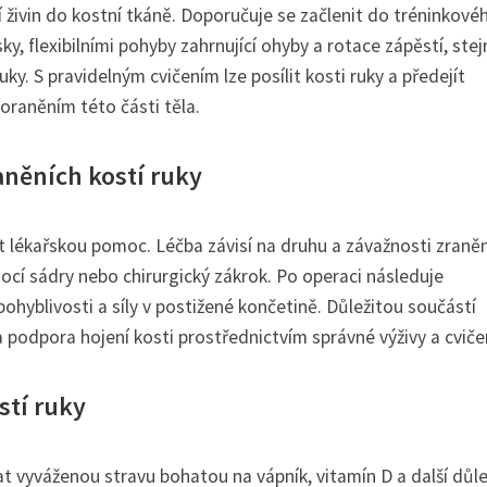
í živin do kostní tkáně. Doporučuje se začlenit do tréninkové
, flexibilními pohyby zahrnující ohyby a rotace zápěstí, stej
uky. S pravidelným cvičením lze posílit kosti ruky a předejít
raněním této části těla.
raněních kostí ruky
t lékařskou pomoc. Léčba závisí na druhu a závažnosti zraněn
cí sádry nebo chirurgický zákrok. Po operaci následuje
pohyblivosti a síly v postižené končetině. Důležitou součástí
 podpora hojení kosti prostřednictvím správné výživy a cviče
stí ruky
at vyváženou stravu bohatou na vápník, vitamín D a další důle