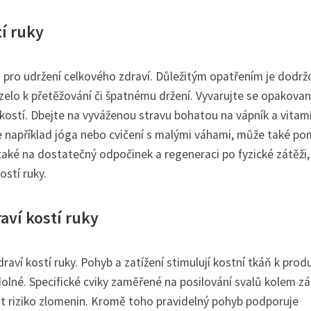
í ruky
á pro udržení celkového zdraví. Důležitým opatřením je dodrž
zelo k přetěžování či špatnému držení. Vyvarujte se opakova
kostí. Dbejte na vyváženou stravu bohatou na vápník a vitam
o je například jóga nebo cvičení s malými váhami, může také po
také na dostatečný odpočinek a regeneraci po fyzické zátěži,
ostí ruky.
aví kostí ruky
draví kostí ruky. Pohyb a zatížení stimulují kostní tkáň k prod
olné. Specifické cviky zaměřené na posilování svalů kolem zá
t riziko zlomenin. Kromě toho pravidelný pohyb podporuje