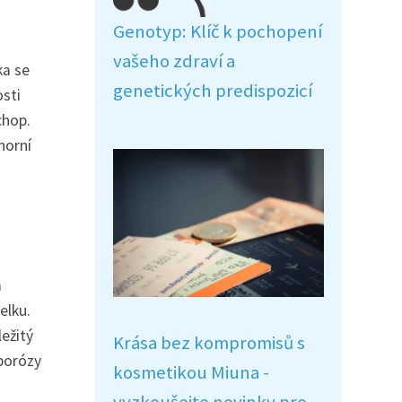
Genotyp: Klíč k pochopení
vašeho zdraví a
ka se
genetických predispozicí
osti
chop.
horní
a
elku.
ležitý
Krása bez kompromisů s
oporózy
kosmetikou Miuna -