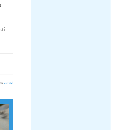
a
stí
ie:
zdraví