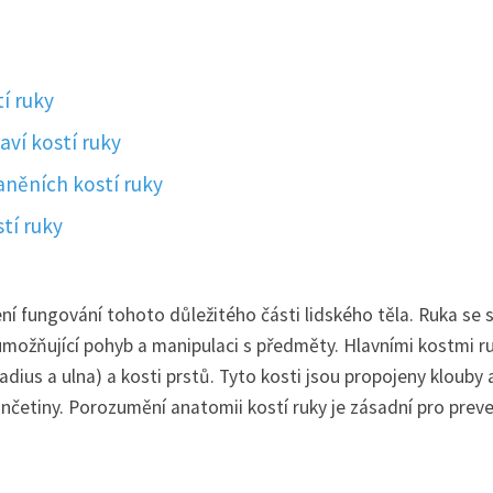
í ruky
aví kostí ruky
raněních kostí ruky
tí ruky
ní fungování tohoto důležitého části lidského těla. Ruka se 
 umožňující pohyb a manipulaci s předměty. Hlavními kostmi r
radius a ulna) a kosti prstů. Tyto kosti jsou propojeny klouby 
nčetiny. Porozumění anatomii kostí ruky je zásadní pro preve