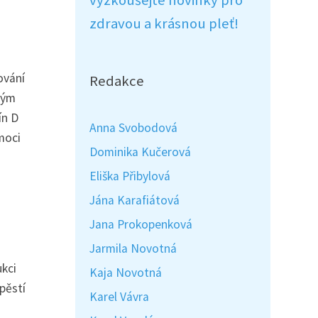
vyzkoušejte novinky pro
zdravou a krásnou pleť!
ování
Redakce
ným
ín D
Anna Svobodová
moci
Dominika Kučerová
Eliška Přibylová
Jána Karafiátová
Jana Prokopenková
Jarmila Novotná
ukci
Kaja Novotná
pěstí
Karel Vávra