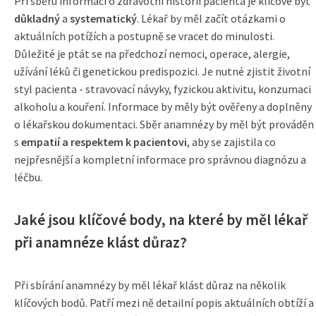
Při sběru informací o zdravotní historii pacienta je klíčové být
důkladný
a
systematický
. Lékař by měl začít otázkami o
aktuálních potížích a postupně se vracet do minulosti.
Důležité je ptát se na předchozí nemoci, operace, alergie,
užívání léků či genetickou predispozici. Je nutné zjistit životní
styl pacienta - stravovací návyky, fyzickou aktivitu, konzumaci
alkoholu a kouření. Informace by měly být ověřeny a doplněny
o lékařskou dokumentaci. Sběr anamnézy by měl být prováděn
s
empatií a respektem k pacientovi
, aby se zajistila co
nejpřesnější a kompletní informace pro správnou diagnózu a
léčbu.
Jaké jsou klíčové body, na které by měl lékař
při anamnéze klást důraz?
Při sbírání anamnézy by měl lékař klást důraz na několik
klíčových bodů. Patří mezi ně detailní popis aktuálních obtíží a