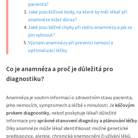
pacienta?
Jaké jsou klíčové body, na které by měl lékař při
anamnéze klást důraz?
Jaké jsou běžné chyby při sběru anamnézy a jak se
jim vyhnout?
Význam anamnézy při prevenci nemocí a
optimalizaci léčby.
Co je anamnéza a proč je důležitá pro
diagnostiku?
Anamnéza je souhrn informací o zdravotním stavu pacienta,
jeho nemocích, symptomech a léčbě v minulosti. Je
klíčovým
prvkem diagnostiky
, neboť poskytuje lékaři důležité
informace pro
správné stanovení diagnózy a plánování léčby
.
Díky anamnéze může lékař identifikovat možné genetické
predispozice, alergie, chronická onemocnění či užívání léků,