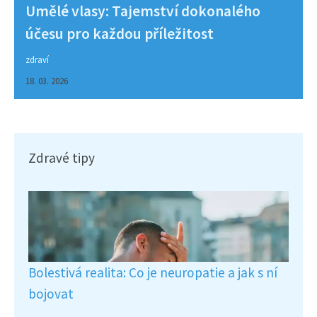
Umělé vlasy: Tajemství dokonalého
účesu pro každou příležitost
zdraví
18. 03. 2026
Zdravé tipy
Bolestivá realita: Co je neuropatie a jak s ní
bojovat