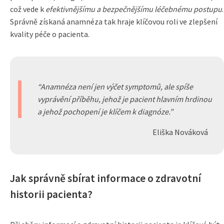
což vede k
efektivnějšímu a bezpečnějšímu léčebnému postupu
.
Správně získaná anamnéza tak hraje klíčovou roli ve zlepšení
kvality péče o pacienta.
Anamnéza není jen výčet symptomů, ale spíše
vyprávění příběhu, jehož je pacient hlavním hrdinou
a jehož pochopení je klíčem k diagnóze.
Eliška Nováková
Jak správně sbírat informace o zdravotní
historii pacienta?