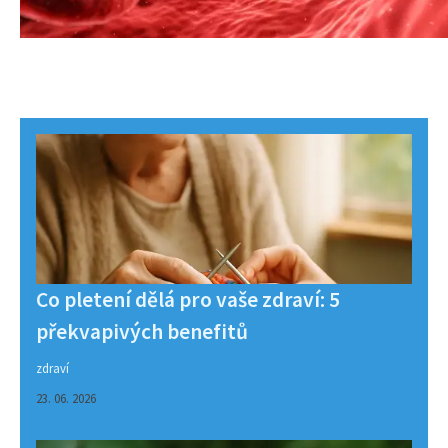
Co pletení dělá pro vaše zdraví: 5
překvapivých benefitů
zdraví
23. 06. 2026