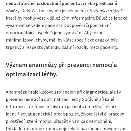
nedostatečné naslouchání pacientovi
nebo
předčasné
závěry
. Další častou chybou je nekladení
otevřených otázek
,
které by mohly vést k důležitým informacím. Důležité je také
vyvarovat se vedení pacienta k odpovědi či podcenění
emocionálních aspektů jeho vyprávění. Aby lékař
minimalizoval chyby, měl by klást specifické otázky, být
trpělivý a respektovat individuální rozdíly mezi pacienty.
Význam anamnézy při prevenci nemocí a
optimalizaci léčby.
Anamnéza hraje klíčovou roli nejen při
diagnostice
, ale i v
prevenci nemocí
a optimalizaci léčby. Správně získané
informace o zdravotní historii pacienta umožňují lékaři
identifikovat genetické predispozice, životní styl či pracovní
prostředí, které mohou přispět k vzniku onemocnění.
Důkladná anamnéza umožňuje lékaři navrhnout preventivní