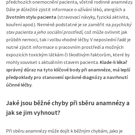
předchozích onemocnění pacienta, včetně rodinné anamnézy.
Dále je důležité zjistit informace o užívání léků, alergiích a
životním stylu pacienta
(stravovací návyky, fyzická aktivita,
kouření apod.). Neméně podstatné je se zaměřit na
psychický
stav pacienta a jeho sociální prostředí
, což může ovlivnit jak
průběh nemoci, tak i volbu vhodné léčby. V neposlední řadě je
nutné zjistit informace o pracovním prostředí a možných
expozicích toxickým látkám či škodlivým faktorům, které by
mohly souviset s aktuálním stavem pacienta.
Klade-li lékař
správný důraz na tyto klíčové body při anamnéze, má lepší
předpoklady pro stanovení správné diagnózy a navrhnutí
účinné léčby.
Jaké jsou běžné chyby při sběru anamnézy a
jak se jim vyhnout?
Při sběru anamnézy může dojít k běžným chybám, jako je