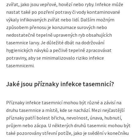
zvířat, jako jsou vepřové, hovězí nebo ryby. Infekce může
nastat také po pozření potravy či vody kontaminované
výkaly infikovaných zvířat nebo lidí. Dalším možným
způsobem přenosu je konzumace surových nebo
nedostatečně tepelně upravených ryb obsahujících
tasemnice larvy. Je důležité dbát na dodržování
hygienických návyků a pečlivě tepelně zpracovávat
potraviny, aby se minimalizovalo riziko infekce
tasemnicemi.
Jaké jsou příznaky infekce tasemnicí?
Příznaky infekce tasemnicí mohou být různé a závisí na
druhu tasemnice a místě, kde se nachází. Mezi nejčastější
příznaky patří bolest břicha, nevolnost, únava, hubnutí,
průjem nebo zácpa. U některých druhů tasemnic mohou být
také pozorovány střevní potíže, jako je svědění v konečníku