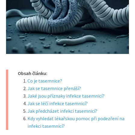
Obsah článku:
Co je tasemnice?
Jak se tasemnice přenáší?
Jaké jsou příznaky infekce tasemnicí?
Jak se léčí infekce tasemnicí?
Jak předcházet infekci tasemnicí?
Kdy vyhledat lékařskou pomoc při podezření na
infekci tasemnicí?