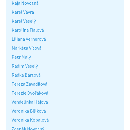
Kaja Novotná
Karel Vávra
Karel Veselý
Karolína Fialová
Liliana Vernerová
Markéta Vítová
Petr Malý
Radim Veselý
Radka Bártová
Tereza Zavadilová
Terezie Dvořáková
Vendelínka Hájová
Veronika Bělková
Veronika Kopalová
Zdeněk Novotný