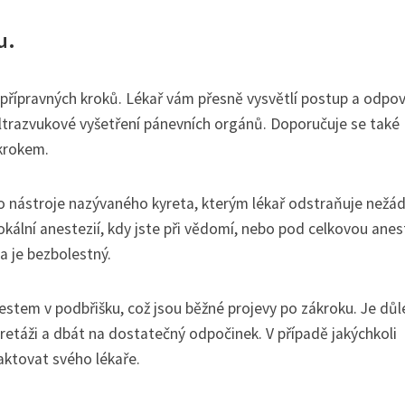
u.
 přípravných kroků. Lékař vám přesně vysvětlí postup a odpov
ultrazvukové vyšetření pánevních orgánů. Doporučuje se také
ákrokem.
o nástroje nazývaného kyreta, kterým lékař odstraňuje nežá
ální anestezií, kdy jste při vědomí, nebo pod celkovou anest
a je bezbolestný.
estem v podbřišku, což jsou běžné projevy po zákroku. Je důl
etáži a dbát na dostatečný odpočinek. V případě jakýchkoli
taktovat svého lékaře.