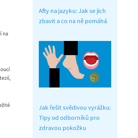
Afty na jazyku: Jak se jich
zbavit a co na ně pomáhá
í na
doucí
ezií,
ežité
Jak řešit svědivou vyrážku:
Tipy od odborníků pro
zdravou pokožku