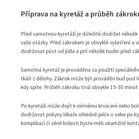
Příprava na kyretáž a průběh zákrok
Před samotnou kyretáží je důležité dodržet několik
vaše otázky. Před zákrokem je obvyklé vyšetření a 
dodržovat půst od jídla a pití několik hodin před z
Samotná kyretáž je prováděna za použití speciálníh
tkáň z dělohy. Zákrok může být prováděn buď pod lok
kdy spíte. Průběh zákroku trvá obvykle 15-30 minut 
Po kyretáži může dojít k mírnému krvácení nebo bol
dodržovat pokyny lékaře ohledně péče o sebe po kyr
komplikací či silné bolesti byste měli okamžitě kon