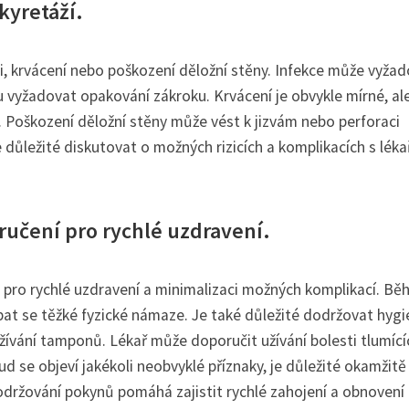
kyretáží.
ci, krvácení nebo poškození děložní stěny. Infekce může vyža
 vyžadovat opakování zákroku. Krvácení je obvykle mírné, al
 Poškození děložní stěny může vést k jizvám nebo perforaci
e důležité diskutovat o možných rizicích a komplikacích s lék
ručení pro rychlé uzdravení.
e pro rychlé uzdravení a minimalizaci možných komplikací. B
at se těžké fyzické námaze. Je také důležité dodržovat hyg
užívání tamponů. Lékař může doporučit užívání bolesti tlumící
ud se objeví jakékoli neobvyklé příznaky, je důležité okamžitě
održování pokynů pomáhá zajistit rychlé zahojení a obnovení