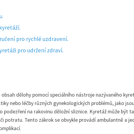
u.
kyretáží.
ručení pro rychlé uzdravení.
retáži pro udržení zdraví.
je obsah dělohy pomocí speciálního nástroje nazývaného kyret
tiky nebo léčby různých gynekologických problémů, jako jso
o podezření na rakovinu děložní sliznice. Kyretáž může být t
či potratu. Tento zákrok se obvykle provádí ambulantně a je
omplikací.