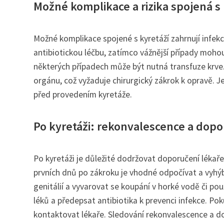
Možné komplikace a rizika spojená s 
Možné komplikace spojené s kyretáží zahrnují infek
antibiotickou léčbu, zatímco vážnější případy mohou
některých případech může být nutná transfuze krve.
orgánu, což vyžaduje chirurgický zákrok k opravě. J
před provedením kyretáže.
Po kyretáži: rekonvalescence a dopo
Po kyretáži je důležité dodržovat doporučení lékař
prvních dnů po zákroku je vhodné odpočívat a vyhýb
genitálií a vyvarovat se koupání v horké vodě či po
léků a předepsat antibiotika k prevenci infekce. Pok
kontaktovat lékaře. Sledování rekonvalescence a d