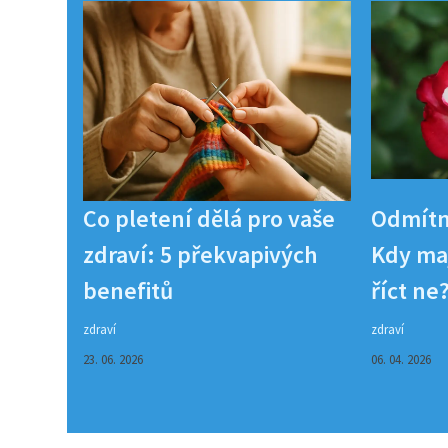
Co pletení dělá pro vaše
Odmítn
zdraví: 5 překvapivých
Kdy maj
benefitů
říct ne
zdraví
zdraví
23. 06. 2026
06. 04. 2026