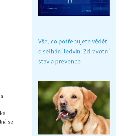
Vše, co potřebujete vědět
o selhání ledvin: Zdravotní
stav a prevence
a.
u
aké
dná se