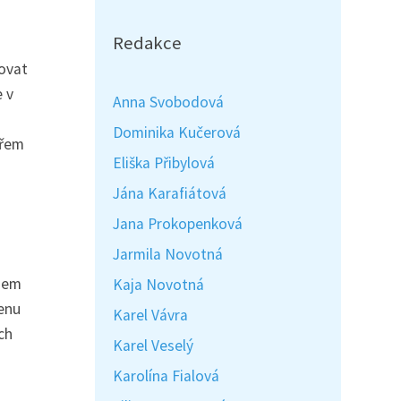
Redakce
dovat
e v
Anna Svobodová
Dominika Kučerová
ařem
Eliška Přibylová
Jána Karafiátová
Jana Prokopenková
Jarmila Novotná
ěhem
Kaja Novotná
ienu
Karel Vávra
ch
Karel Veselý
Karolína Fialová