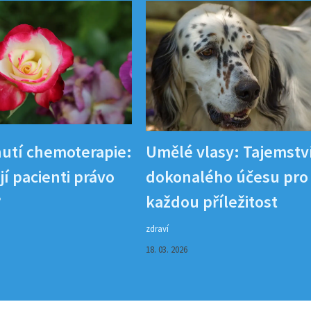
utí chemoterapie:
Umělé vlasy: Tajemstv
í pacienti právo
dokonalého účesu pro
?
každou příležitost
zdraví
18. 03. 2026