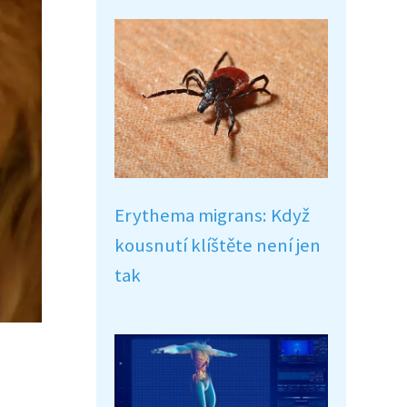
Erythema migrans: Když
kousnutí klíštěte není jen
tak