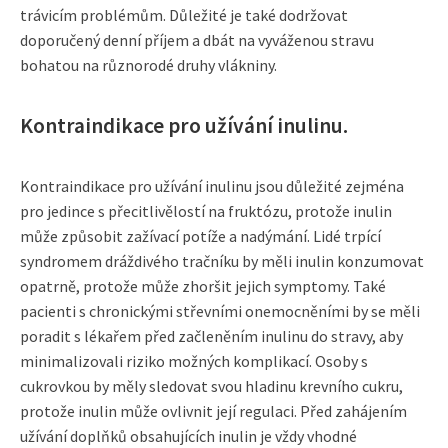
trávicím problémům. Důležité je také dodržovat
doporučený denní příjem a dbát na vyváženou stravu
bohatou na různorodé druhy vlákniny.
Kontraindikace pro užívání inulinu.
Kontraindikace pro užívání inulinu jsou důležité zejména
pro jedince s přecitlivělostí na fruktózu, protože inulin
může způsobit zažívací potíže a nadýmání. Lidé trpící
syndromem dráždivého tračníku by měli inulin konzumovat
opatrně, protože může zhoršit jejich symptomy. Také
pacienti s chronickými střevními onemocněními by se měli
poradit s lékařem před začleněním inulinu do stravy, aby
minimalizovali riziko možných komplikací. Osoby s
cukrovkou by měly sledovat svou hladinu krevního cukru,
protože inulin může ovlivnit její regulaci. Před zahájením
užívání doplňků obsahujících inulin je vždy vhodné