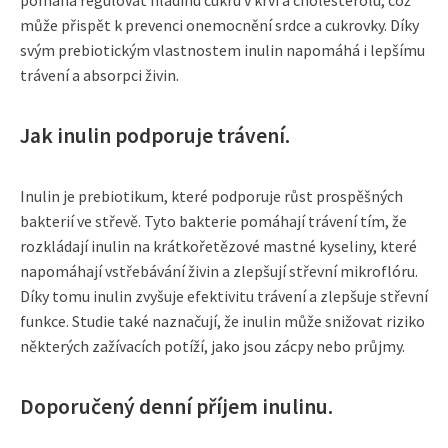
pomáhá regulovat hladinu cukru v krvi a cholesterolu, což
může přispět k prevenci onemocnění srdce a cukrovky. Díky
svým prebiotickým vlastnostem inulin napomáhá i lepšímu
trávení a absorpci živin.
Jak inulin podporuje trávení.
Inulin je prebiotikum, které podporuje růst prospěšných
bakterií ve střevě. Tyto bakterie pomáhají trávení tím, že
rozkládají inulin na krátkořetězové mastné kyseliny, které
napomáhají vstřebávání živin a zlepšují střevní mikroflóru.
Díky tomu inulin zvyšuje efektivitu trávení a zlepšuje střevní
funkce. Studie také naznačují, že inulin může snižovat riziko
některých zažívacích potíží, jako jsou zácpy nebo průjmy.
Doporučený denní příjem inulinu.