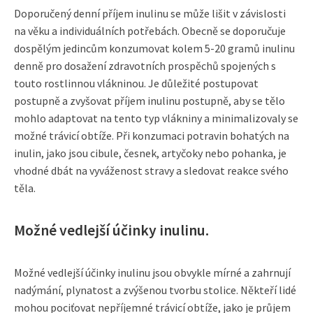
Doporučený denní příjem inulinu se může lišit v závislosti
na věku a individuálních potřebách. Obecně se doporučuje
dospělým jedincům konzumovat kolem 5-20 gramů inulinu
denně pro dosažení zdravotních prospěchů spojených s
touto rostlinnou vlákninou. Je důležité postupovat
postupně a zvyšovat příjem inulinu postupně, aby se tělo
mohlo adaptovat na tento typ vlákniny a minimalizovaly se
možné trávicí obtíže. Při konzumaci potravin bohatých na
inulin, jako jsou cibule, česnek, artyčoky nebo pohanka, je
vhodné dbát na vyváženost stravy a sledovat reakce svého
těla.
Možné vedlejší účinky inulinu.
Možné vedlejší účinky inulinu jsou obvykle mírné a zahrnují
nadýmání, plynatost a zvýšenou tvorbu stolice. Někteří lidé
mohou pociťovat nepříjemné trávicí obtíže, jako je průjem