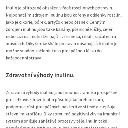
Inulin je přirozeně obsažen v řadě rostlinných potravin.
Nejbohatším zdrojem inulinu jsou kořeny a oddenky rostlin,
jako je cikorie, pórek, artyčok nebo česnek. Cenným
zdrojem inulinu jsou také banány, pšeničné klíčky, celer
nebo cizrna. Inulin lze najít i v česneku, cibuli, rajčatech a
arašídech. Díky široké škále potravin obsahujících inulin je
možné snadno začlenit tuto prospěšnou látku do
každodenní stravy.
Zdravotní výhody inulinu.
Zdravotní výhody inulinu jsou mnohostranné a prospěšné
pro celkové zdraví. Inulin působí jako prebiotikum,
podporuje růst prospěšných bakterií ve střevě a zlepšuje
střevní mikroflóru. Díky tomu má pozitivní vliv na imunitní
systém a snižuje zánětlivé procesy v těle. Inulin také