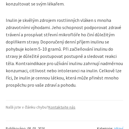
konzultovat se svým lékařem.
Inulin je skvělým zdrojem rostlinných vláken s mnoha
zdravotními výhodami. Jeho schopnost podporovat zdravé
trávení a prospívat střevní mikroflóře ho činí důležitým
doplňkem stravy. Doporučený denní příjem inulinu se
pohybuje kolem 5-10 gramů. Při začleňování inulinu do
stravy je důležité postupovat postupně a sledovat reakci
těla. Kontraindikace pro užívání inulinu zahrnují nadměrnou
konzumaci, citlivost nebo intoleranci na inulin. Celkově lze
říci, že inulin je cennou látkou, která může přinést mnoho
prospěchu pro vaše zdraví a pohodu.
Našli jste v článku chybu?
Kontaktujte nás
Publikováno: 08. 03. 2024
Kategorie:
zdraví