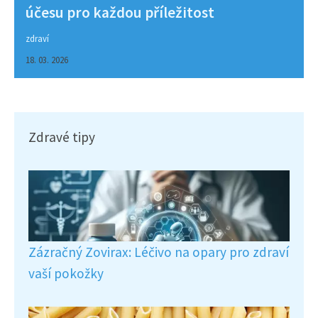
účesu pro každou příležitost
zdraví
18. 03. 2026
Zdravé tipy
Zázračný Zovirax: Léčivo na opary pro zdraví
vaší pokožky