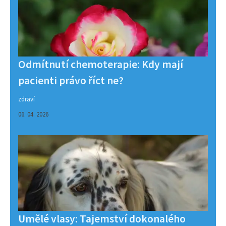
Odmítnutí chemoterapie: Kdy mají
pacienti právo říct ne?
zdraví
06. 04. 2026
Umělé vlasy: Tajemství dokonalého