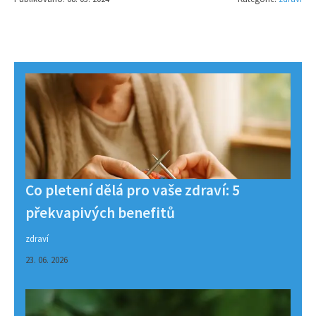
Co pletení dělá pro vaše zdraví: 5
překvapivých benefitů
zdraví
23. 06. 2026