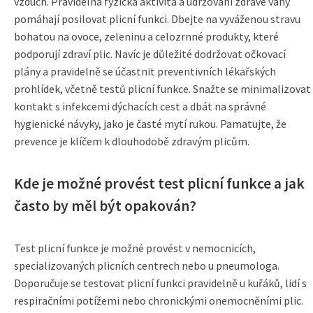
vzduch. Pravidelná fyzická aktivita a udržování zdravé váhy
pomáhají posilovat plicní funkci. Dbejte na vyváženou stravu
bohatou na ovoce, zeleninu a celozrnné produkty, které
podporují zdraví plic. Navíc je důležité dodržovat očkovací
plány a pravidelně se účastnit preventivních lékařských
prohlídek, včetně testů plicní funkce. Snažte se minimalizovat
kontakt s infekcemi dýchacích cest a dbát na správné
hygienické návyky, jako je časté mytí rukou. Pamatujte, že
prevence je klíčem k dlouhodobě zdravým plicům.
Kde je možné provést test plicní funkce a jak
často by měl být opakován?
Test plicní funkce je možné provést v nemocnicích,
specializovaných plicních centrech nebo u pneumologa.
Doporučuje se testovat plicní funkci pravidelně u kuřáků, lidí s
respiračními potížemi nebo chronickými onemocněními plic.