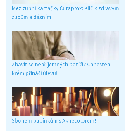
Mezizubní kartáčky Curaprox: Klíč k zdravým
zubům a dásním
Zbavit se nepříjemných potíží? Canesten
krém přináší úlevu!
Sbohem pupínkům s Aknecolorem!