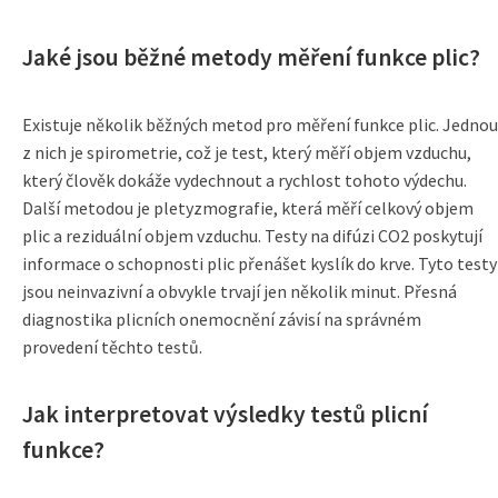
Jaké jsou běžné metody měření funkce plic?
Existuje několik běžných metod pro měření funkce plic. Jednou
z nich je spirometrie, což je test, který měří objem vzduchu,
který člověk dokáže vydechnout a rychlost tohoto výdechu.
Další metodou je pletyzmografie, která měří celkový objem
plic a reziduální objem vzduchu. Testy na difúzi CO2 poskytují
informace o schopnosti plic přenášet kyslík do krve. Tyto testy
jsou neinvazivní a obvykle trvají jen několik minut. Přesná
diagnostika plicních onemocnění závisí na správném
provedení těchto testů.
Jak interpretovat výsledky testů plicní
funkce?