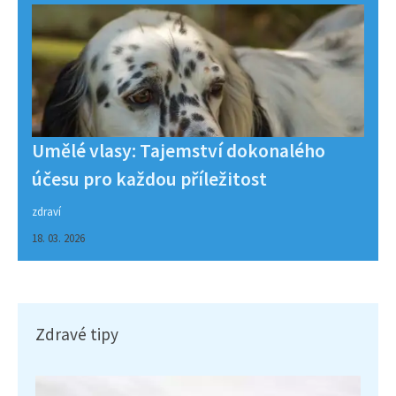
Umělé vlasy: Tajemství dokonalého
účesu pro každou příležitost
zdraví
18. 03. 2026
Zdravé tipy