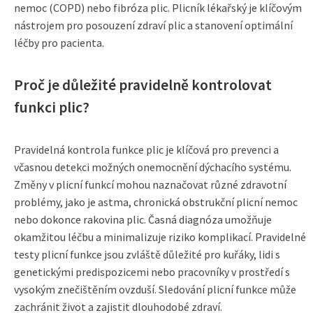
nemoc (COPD) nebo fibróza plic. Plicník lékařský je klíčovým
nástrojem pro posouzení zdraví plic a stanovení optimální
léčby pro pacienta.
Proč je důležité pravidelně kontrolovat
funkci plic?
Pravidelná kontrola funkce plic je klíčová pro prevenci a
včasnou detekci možných onemocnění dýchacího systému.
Změny v plicní funkcí mohou naznačovat různé zdravotní
problémy, jako je astma, chronická obstrukční plicní nemoc
nebo dokonce rakovina plic. Časná diagnóza umožňuje
okamžitou léčbu a minimalizuje riziko komplikací. Pravidelné
testy plicní funkce jsou zvláště důležité pro kuřáky, lidi s
genetickými predispozicemi nebo pracovníky v prostředí s
vysokým znečištěním ovzduší. Sledování plicní funkce může
zachránit život a zajistit dlouhodobé zdraví.