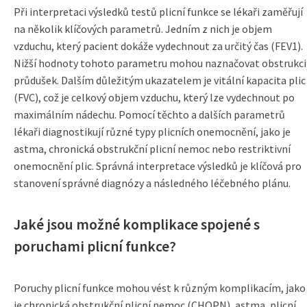
Při interpretaci výsledků testů plicní funkce se lékaři zaměřují
na několik klíčových parametrů. Jedním z nich je objem
vzduchu, který pacient dokáže vydechnout za určitý čas (FEV1).
Nižší hodnoty tohoto parametru mohou naznačovat obstrukci
průdušek. Dalším důležitým ukazatelem je vitální kapacita plic
(FVC), což je celkový objem vzduchu, který lze vydechnout po
maximálním nádechu. Pomocí těchto a dalších parametrů
lékaři diagnostikují různé typy plicních onemocnění, jako je
astma, chronická obstrukční plicní nemoc nebo restriktivní
onemocnění plic. Správná interpretace výsledků je klíčová pro
stanovení správné diagnózy a následného léčebného plánu.
Jaké jsou možné komplikace spojené s
poruchami plicní funkce?
Poruchy plicní funkce mohou vést k různým komplikacím, jako
je chronická obstrukční plicní nemoc (CHOPN), astma, plicní