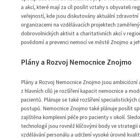
a akcí, které mají za cíl posílit vztahy s obyvateli 
veřejností, kde jsou diskutovány aktuální zdravotn
organizacemi na vzdělávacích projektech zaměřenýc
dobrovolnických aktivit a charitativních akcí v regi
povědomí a prevenci nemocí ve městě Znojmo a jeh
Plány a Rozvoj Nemocnice Znojmo
Plány a Rozvoj Nemocnice Znojmo jsou ambiciózní a
z hlavních cílů je rozšíření kapacit nemocnice a m
pacientů. Plánuje se také rozšíření specialistických 
postupů. Nemocnice Znojmo také plánuje posílit spol
zajištěna komplexní péče pro pacienty v okolí. Sl
technologií jsou rovněž klíčovými body ve strategii
vzdělávání personálu a udržení vysoké úrovně kvalit