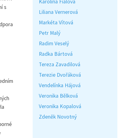
Karolína Fialová
í s
Liliana Vernerová
Markéta Vítová
odpora
Petr Malý
Radim Veselý
Radka Bártová
Tereza Zavadilová
Terezie Dvořáková
Jedním
Vendelínka Hájová
Veronika Bělková
bných
Veronika Kopalová
la
Zdeněk Novotný
dborné
e