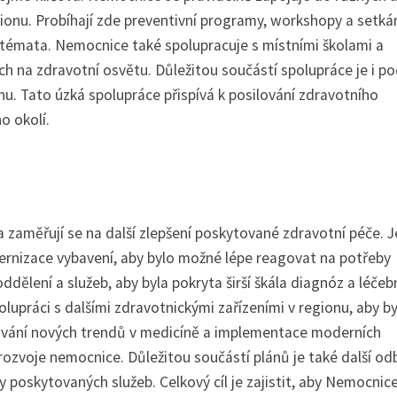
regionu. Probíhají zde preventivní programy, workshopy a setkán
í témata. Nemocnice také spolupracuje s místními školami a
h na zdravotní osvětu. Důležitou součástí spolupráce je i p
onu. Tato úzká spolupráce přispívá k posilování zdravotního
o okolí.
 zaměřují se na další zlepšení poskytované zdravotní péče. 
odernizace vybavení, aby bylo možné lépe reagovat na potřeby
oddělení a služeb, aby byla pokryta širší škála diagnóz a léče
upráci s dalšími zdravotnickými zařízeními v regionu, aby by
edování nových trendů v medicíně a implementace moderních
 rozvoje nemocnice. Důležitou součástí plánů je také další o
y poskytovaných služeb. Celkový cíl je zajistit, aby Nemocnic