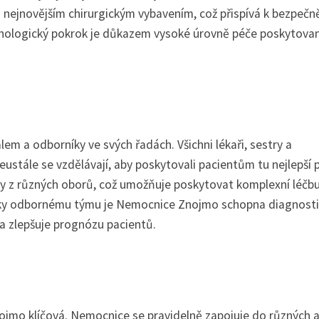
nejnovějším chirurgickým vybavením, což přispívá k bezpečn
hnologický pokrok je důkazem vysoké úrovně péče poskytova
m a odborníky ve svých řadách. Všichni lékaři, sestry a
neustále se vzdělávají, aby poskytovali pacientům tu nejlepší p
y z různých oborů, což umožňuje poskytovat komplexní léčb
 Díky odbornému týmu je Nemocnice Znojmo schopna diagnost
y a zlepšuje prognózu pacientů.
jmo klíčová. Nemocnice se pravidelně zapojuje do různých a