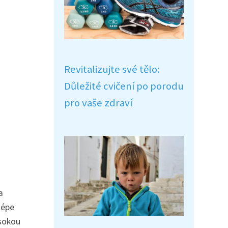
Revitalizujte své tělo:
Důležité cvičení po porodu
pro vaše zdraví
a
lépe
ysokou