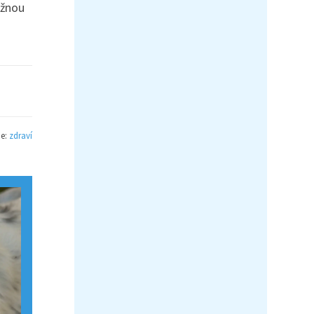
ožnou
ie:
zdraví