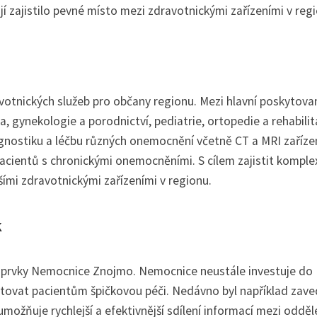
í zajistilo pevné místo mezi zdravotnickými zařízeními v reg
otnických služeb pro občany regionu. Mezi hlavní poskytova
na, gynekologie a porodnictví, pediatrie, ortopedie a rehabilit
ostiku a léčbu různých onemocnění včetně CT a MRI zařízen
cientů s chronickými onemocněními. S cílem zajistit komple
šími zdravotnickými zařízeními v regionu.
k
i prvky Nemocnice Znojmo. Nemocnice neustále investuje do
tovat pacientům špičkovou péči. Nedávno byl například zav
možňuje rychlejší a efektivnější sdílení informací mezi odděl