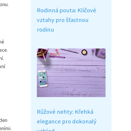
ionu.
Rodinná pouta: Klíčové
vztahy pro šťastnou
rodinu
né
ace.
í.
xní
Růžové nehty: Křehká
eden
elegance pro dokonalý
eními.