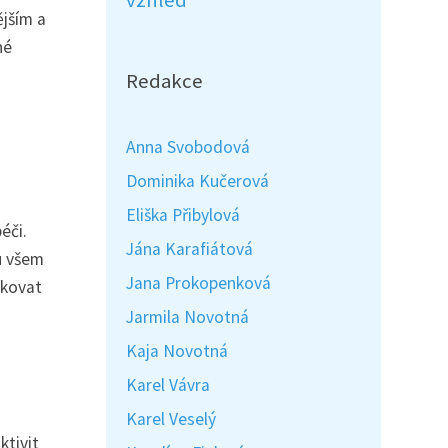
vzhled
ějším a
né
Redakce
Anna Svobodová
Dominika Kučerová
Eliška Přibylová
éči.
Jána Karafiátová
u všem
Jana Prokopenková
ikovat
Jarmila Novotná
Kaja Novotná
Karel Vávra
Karel Veselý
ktivit