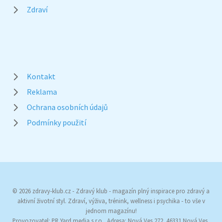
Zdraví
Kontakt
Reklama
Ochrana osobních údajů
Podmínky použití
© 2026 zdravy-klub.cz - Zdravý klub - magazín plný inspirace pro zdravý a
aktivní životní styl. Zdraví, výživa, trénink, wellness i psychika - to vše v
jednom magazínu!
Provozovatel: PR Yard media s.r.o., Adresa: Nová Ves 272, 46331 Nová Ves,