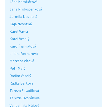
Jána Karafiátová
Jana Prokopenková
Jarmila Novotná
Kaja Novotná
Karel Vávra
Karel Veselý
Karolína Fialová
Liliana Vernerová
Markéta Vítová
Petr Malý
Radim Veselý
Radka Bártová
Tereza Zavadilová
Terezie Dvořáková
Vendelínka Hájová