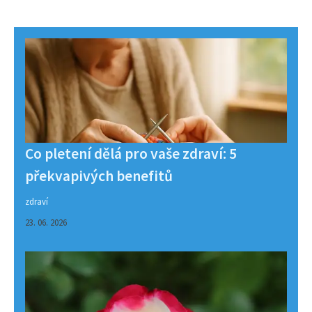
Co pletení dělá pro vaše zdraví: 5
překvapivých benefitů
zdraví
23. 06. 2026