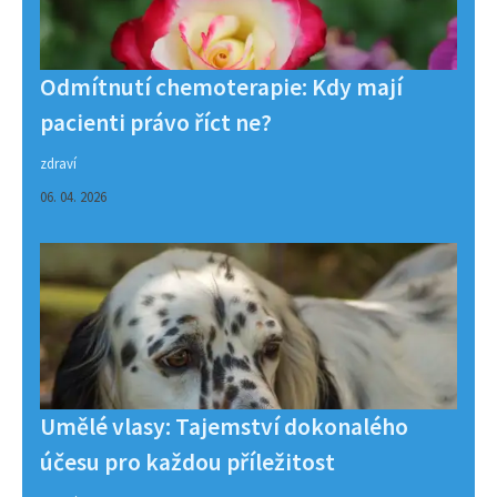
Odmítnutí chemoterapie: Kdy mají
pacienti právo říct ne?
zdraví
06. 04. 2026
Umělé vlasy: Tajemství dokonalého
účesu pro každou příležitost