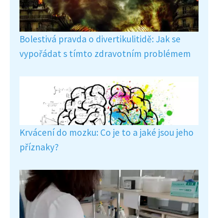
Bolestivá pravda o divertikulitidě: Jak se
vypořádat s tímto zdravotním problémem
Krvácení do mozku: Co je to a jaké jsou jeho
příznaky?