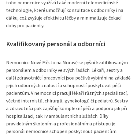
toho nemocnice využívá také moderní telemedicínské
technologie, které umožňují konzultace s odborníky i na
dálku, což zvyšuje efektivitu léčby a minimalizuje čekací
doby pro pacienty.
Kvalifikovaný personál a odborníci
Nemocnice Nové Město na Moravě se pyšní kvalifikovaným
personálem a odborníky ve svých řadách. Lékaři, sestry a
další zdravotničtí pracovníci jsou pečlivě vybíráni na základě
jejich odborných znalostí a schopností poskytovat péči
pacientům. V nemocnici pracují lékaři různých specializací,
včetně internistů, chirurgů, gynekologů či pediatrů. Sestry
a zdravotníci pak zajišťují komplexní péči a podporu jak při
hospitalizaci, tak i v ambulantních službách. Díky
pravidelným školením a profesionálnímu přístupu je
personál nemocnice schopen poskytnout pacientům