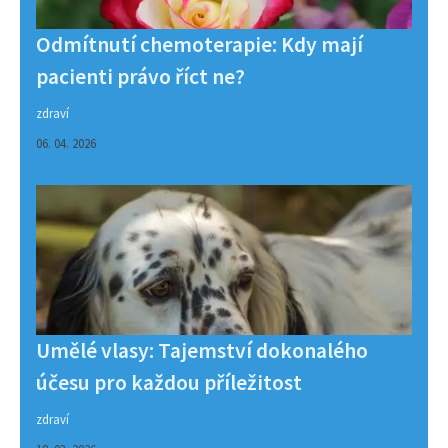
Odmítnutí chemoterapie: Kdy mají
pacienti právo říct ne?
zdraví
06. 04. 2026
Umělé vlasy: Tajemství dokonalého
účesu pro každou příležitost
zdraví