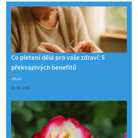
Co pletení dělá pro vaše zdraví: 5
překvapivých benefitů
zdraví
23. 06. 2026