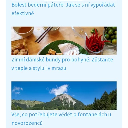
Bolest bederní páteře: Jak se s ní vypořádat
efektivně
Zimní dámské bundy pro bohyně: Zůstaňte
v teple a stylu i v mrazu
Vše, co potřebujete vědět o fontanelách u
novorozenců