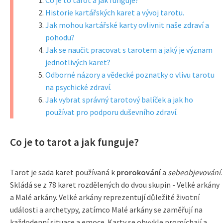
Co je to tarot a jak funguje?
Historie kartářských karet a vývoj tarotu.
Jak mohou kartářské karty ovlivnit naše zdraví a
pohodu?
Jak se naučit pracovat s tarotem a jaký je význam
jednotlivých karet?
Odborné názory a vědecké poznatky o vlivu tarotu
na psychické zdraví.
Jak vybrat správný tarotový balíček a jak ho
používat pro podporu duševního zdraví.
Co je to tarot a jak funguje?
Tarot je sada karet používaná k
prorokování
a
sebeobjevování
.
Skládá se z 78 karet rozdělených do dvou skupin - Velké arkány
a Malé arkány. Velké arkány reprezentují důležité životní
události a archetypy, zatímco Malé arkány se zaměřují na
každodenní situace a emoce. Karty se obvykle promíchají a