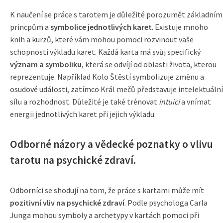
K naučení se práce s tarotem je důležité porozumět základním
princpům a
symbolice jednotlivých karet
. Existuje mnoho
knih a kurzů, které vám mohou pomoci rozvinout vaše
schopnosti výkladu karet. Každá karta má svůj specifický
význam a symboliku
, která se odvíjí od oblasti života, kterou
reprezentuje. Například Kolo Štěstí symbolizuje změnu a
osudové události, zatímco Král mečů představuje intelektuální
sílu a rozhodnost. Důležité je také trénovat
intuici
a vnímat
energii jednotlivých karet při jejich výkladu.
Odborné názory a vědecké poznatky o vlivu
tarotu na psychické zdraví.
Odborníci se shodují na tom, že práce s kartami může mít
pozitivní vliv na psychické zdraví
. Podle psychologa Carla
Junga mohou symboly a archetypy v kartách pomoci při