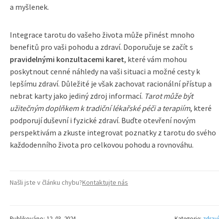
a myšlenek.
Integrace tarotu do vašeho života může přinést mnoho
benefitů pro vaši pohodu a zdraví. Doporučuje se začít s
pravidelnými konzultacemi karet
, které vám mohou
poskytnout cenné náhledy na vaši situaci a možné cesty k
lepšímu zdraví. Důležité je však zachovat racionální přístup a
nebrat karty jako jediný zdroj informací.
Tarot může být
užitečným doplňkem k tradiční lékařské péči a terapiím
, které
podporují duševní i fyzické zdraví. Buďte otevření novým
perspektivám a zkuste integrovat poznatky z tarotu do svého
každodenního života pro celkovou pohodu a rovnováhu.
Našli jste v článku chybu?
Kontaktujte nás
Publikováno: 12. 03. 2024
Kategorie:
zdraví