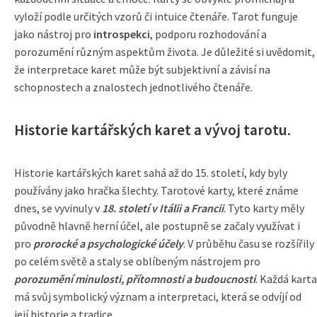
vyloží podle určitých vzorů či intuice čtenáře. Tarot funguje
jako nástroj pro
introspekci
, podporu rozhodování a
porozumění různým aspektům života. Je důležité si uvědomit,
že interpretace karet může být subjektivní a závisí na
schopnostech a znalostech jednotlivého čtenáře.
Historie kartářských karet a vývoj tarotu.
Historie kartářských karet sahá až do 15. století, kdy byly
používány jako hračka šlechty. Tarotové karty, které známe
dnes, se vyvinuly v
18. století v Itálii a Francii
. Tyto karty měly
původně hlavně herní účel, ale postupně se začaly využívat i
pro
prorocké a psychologické účely
. V průběhu času se rozšířily
po celém světě a staly se oblíbeným nástrojem pro
porozumění minulosti, přítomnosti a budoucnosti
. Každá karta
má svůj symbolický význam a interpretaci, která se odvíjí od
její historie a tradice.