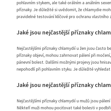
pohlavním stykem, ale také orálním a análním sexe
příznaky. Je důležité si uvědomit, že chlamydie mo
pravidelné testování klíčové pro ochranu vlastního z
Jaké jsou nejčastější příznaky chlam
Nejčastějšími příznaky chlamydií u žen jsou často b
příznaky objeví, mohou zahrnovat pálení při močení
pánevní bolest. Dalšími možnými projevy jsou hnisavý
nepohodlí při pohlavním styku. Je důležité vyhledat
Jaké jsou nejčastější příznaky chla
Nejčastějšími příznaky chlamydií u mužů jsou pálení 
Někteří muži mohou pociťovat také bolesti v podbřiš