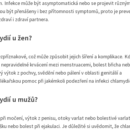
m. Infekce může být asymptomatická nebo se projevit různým
hou být přenášeny i bez přítomnosti symptomů, proto je prev
draví i zdraví partnera.
ydií u žen?
ezpříznakové, což může způsobit jejich šíření a komplikace. K
, nepravidelné krvácení mezi menstruacemi, bolest břicha ne
 výtok z pochvy, svědění nebo pálení v oblasti genitálií a
 lékařskou pomoc při jakémkoli podezření na infekci chlamydi
mydií u mužů?
při močení, výtok z penisu, otoky varlat nebo bolestivé varlat
ku nebo bolest při ejakulaci. Je důležité si uvědomit, že chl