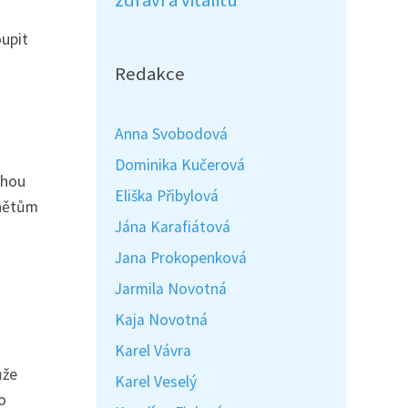
zdraví a vitalitu
oupit
Redakce
Anna Svobodová
Dominika Kučerová
ohou
Eliška Přibylová
ánětům
Jána Karafiátová
Jana Prokopenková
Jarmila Novotná
Kaja Novotná
Karel Vávra
ůže
Karel Veselý
o