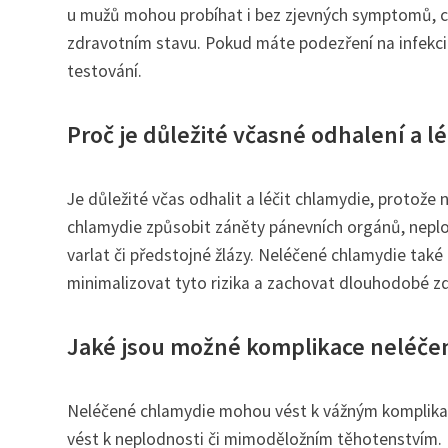
u mužů mohou probíhat i bez zjevných symptomů, co
zdravotním stavu. Pokud máte podezření na infekci
testování.
Proč je důležité včasné odhalení a l
Je důležité včas odhalit a léčit chlamydie, protož
chlamydie způsobit záněty pánevních orgánů, nepl
varlat či předstojné žlázy. Neléčené chlamydie také
minimalizovat tyto rizika a zachovat dlouhodobé zd
Jaké jsou možné komplikace neléče
Neléčené chlamydie mohou vést k vážným komplika
vést k neplodnosti či mimoděložním těhotenstvím. In