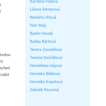
Karolína Fialová
h
Liliana Vernerová
t
Markéta Vítová
Petr Malý
Radim Veselý
Radka Bártová
Tereza Zavadilová
etodou
Terezie Dvořáková
ti.
Vendelínka Hájová
ezření
Veronika Bělková
ůsobit
Veronika Kopalová
Zdeněk Novotný