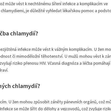
ž může vést k nechtěnému šíření infekce a komplikacím ve
 chlamydiemi, je důležité vyhledat lékařskou pomoc a podst
éčba chlamydií?
e nezjištěná infekce může vést k vážným komplikacím. U žen m
odnost či mimoděložní těhotenství. U mužů mohou vést k z
 zvyšují riziko přenosu HIV. Včasná diagnóza a léčba pomáhají
raví.
ných chlamydií?
cím. U žen mohou způsobit záněty pánevních orgánů, což m
fekce se může šířit do dělohy a vejcovodů, což zvyšuje rizik