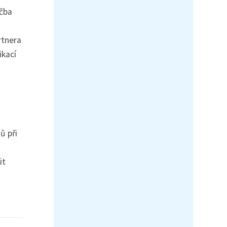
éčba
rtnera
ikací
ů při
it