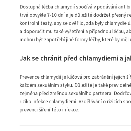
Dostupná léčba chlamydií spočívá v podávání antibio
trvá obvykle 7-10 dní a je důležité dodržet přesný r
kontrolní testy, aby se ověřilo, zda byly chlamydie
a doporučit mu také vyšetření a případnou léčbu, ab
mohou být zapotřebí jiné formy léčby, které by měl u
Jak se chránit před chlamydiemi a ja
Prevence chlamydií je klíčová pro zabránění jejich š
každém sexuálním styku. Důležité je také pravidel
zejména před změnou sexuálního partnera. Dodržová
riziko infekce chlamydiemi. Vzdělávání o rizicích s
prevenci šíření této infekce.