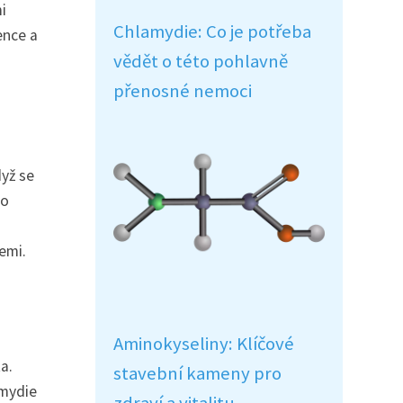
i
Chlamydie: Co je potřeba
ence a
vědět o této pohlavně
přenosné nemoci
dyž se
bo
emi.
Aminokyseliny: Klíčové
a.
stavební kameny pro
amydie