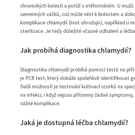
chronických bolestí a potíží s otěhotněním. U mužů
semenných váčků, což může vést k bolestem a dokon
komplikace chlamydií život ohrožující, například u
sterilizace. Je tedy důležité včasné odhalení a léčba
Jak probíhá diagnostika chlamydií?
Diagnostika chlamydií probíhá pomocí testů na př
je PCR test, který dokáže spolehlivě identifikovat g
Další možností je testování kultivací vzorků na spe
na infekci, i když nejsou přítomny žádné symptomy
vážné komplikace.
Jaká je dostupná léčba chlamydií?