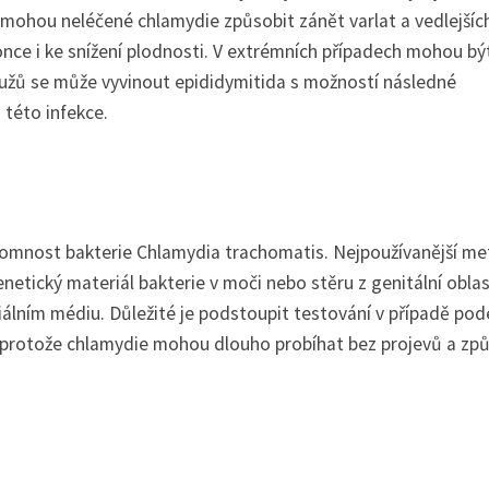
 mohou neléčené chlamydie způsobit zánět varlat a vedlejšíc
ce i ke snížení plodnosti. V extrémních případech mohou bý
 mužů se může vyvinout epididymitida s možností následné
 této infekce.
ítomnost bakterie Chlamydia trachomatis. Nejpoužívanější m
enetický materiál bakterie v moči nebo stěru z genitální oblas
ciálním médiu. Důležité je podstoupit testování v případě pod
, protože chlamydie mohou dlouho probíhat bez projevů a zp