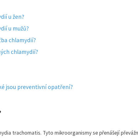
dií u žen?
ydií u mužů?
éčba chlamydií?
ých chlamydií?
ké jsou preventivní opatření?
?
mydia trachomatis. Tyto mikroorganismy se přenášejí převáž