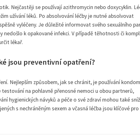
tik. Nejčastěji se používají azithromycin nebo doxycyklin. L
ežim užívání léků. Po absolvování léčby je nutné absolvovat
 úspěšně vyléčeny. Je důležité informovat svého sexuálního pa
y nedošlo k opakované infekci. V případě těhotnosti či kompl
rčit lékař.
ké jsou preventivní opatření?
íření. Nejlepším způsobem, jak se chránit, je používání kondom
né testování na pohlavně přenosné nemoci u obou partnerů,
ní hygienických návyků a péče o své zdraví mohou také sníž
pojených s nechráněným sexem a včasná léčba jsou klíčové pro