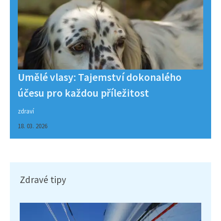
Umělé vlasy: Tajemství dokonalého
účesu pro každou příležitost
zdraví
18. 03. 2026
Zdravé tipy