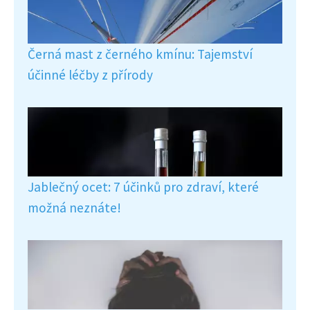
Černá mast z černého kmínu: Tajemství
účinné léčby z přírody
Jablečný ocet: 7 účinků pro zdraví, které
možná neznáte!