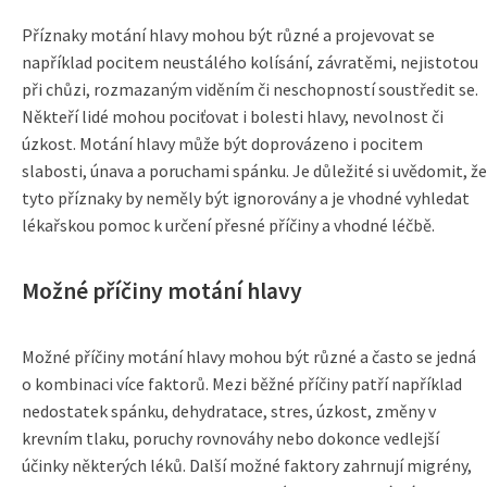
Příznaky motání hlavy mohou být různé a projevovat se
například pocitem neustálého kolísání, závratěmi, nejistotou
při chůzi, rozmazaným viděním či neschopností soustředit se.
Někteří lidé mohou pociťovat i bolesti hlavy, nevolnost či
úzkost. Motání hlavy může být doprovázeno i pocitem
slabosti, únava a poruchami spánku. Je důležité si uvědomit, že
tyto příznaky by neměly být ignorovány a je vhodné vyhledat
lékařskou pomoc k určení přesné příčiny a vhodné léčbě.
Možné příčiny motání hlavy
Možné příčiny motání hlavy mohou být různé a často se jedná
o kombinaci více faktorů. Mezi běžné příčiny patří například
nedostatek spánku, dehydratace, stres, úzkost, změny v
krevním tlaku, poruchy rovnováhy nebo dokonce vedlejší
účinky některých léků. Další možné faktory zahrnují migrény,