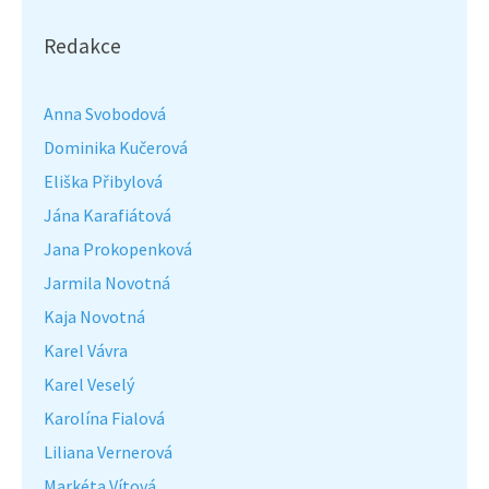
Redakce
Anna Svobodová
Dominika Kučerová
Eliška Přibylová
Jána Karafiátová
Jana Prokopenková
Jarmila Novotná
Kaja Novotná
Karel Vávra
Karel Veselý
Karolína Fialová
Liliana Vernerová
Markéta Vítová