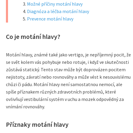
Možné příčiny motání hlavy
Diagnóza a léčba motání hlavy
Prevence motání hlavy
Co je motání hlavy?
Motání hlavy, známé také jako vertigo, je nepříjemný pocit, že
se svět kolem vás pohybuje nebo rotuje, i když ve skutečnosti
zůstává statický. Tento stav může být doprovázen pocitem
nejistoty, závratí nebo rovnováhy a může vést k nesouvislému
chůzi či pádu. Motání hlavy není samostatnou nemocí, ale
spíše příznakem různých zdravotních problémů, které
ovlivňují vestibulární systém v uchu a mozek odpovědný za
vnímání rovnováhy.
Příznaky motání hlavy