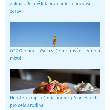
Zaldiar: Účinný lék proti bolesti pro vaše
zdraví
OSZ Olomouc: Vše o vašem zdraví na jednom
místě
Nurofen sirup - účinná pomoc při bolestech
pro celou rodinu