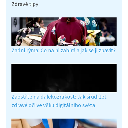
Zdravé tipy
Zadní rýma: Co na ni zabírá a jak se jí zbavit?
Zaostřte na dalekozrakost: Jak si udržet
zdravé oči ve věku digitálního světa