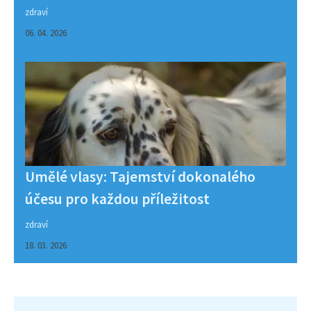
zdraví
06. 04. 2026
Umělé vlasy: Tajemství dokonalého
účesu pro každou příležitost
zdraví
18. 03. 2026