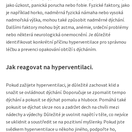
jako úzkost, panická porucha nebo fobie. Fyzické faktory, jako
je například horko, nadměrná fyzická námaha nebo vysoká
nadmořská výška, mohou také způsobit nadměrné dýchání.
Dalšími faktory mohou být astma, anémie, srdeční problémy
nebo některá neurologická onemocnění. Je důležité
identifikovat konkrétní příčinu hyperventilace pro správnou
léčbu a prevenci opakování obtíží s dýcháním.
Jak reagovat na hyperventilaci.
Pokud zažijete hyperventilaci, je důležité zachovat klid a
snažit se ovládnout dýchání. Doporučuje se zpomalit tempo
dýchání a pokusit se dýchat pomalu a hluboce. Pomáhá také
pokusit se dýchat skrze nos a zadržet dech na chvíli mezi
nádechy a výdechy. Důležité je uvolnit napětí v těle, co nejvíce
se uklidnit a soustředit se na pozitivní myšlenky. Pokud jste
svědkem hyperventilace u někoho jiného, podpořte ho,