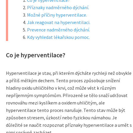
Co je hyperventilace?
Příznaky nadměrného dýchání.
Možné příčiny hyperventilace.
Jak reagovat na hyperventilaci.
Prevence nadměrného dýchání.
Kdy vyhledat lékařskou pomoc.
Co je hyperventilace?
Hyperventilace je stav, při kterém dýcháte rychleji než obvykle
a příliš mělkým dechem. Tento proces způsobuje snížení
hladiny oxidu uhličitého v krvi, což může vést k různým
nepříjemným symptómům. Přirozeně se tělo snaží udržovat
rovnováhu mezi kyslíkem a oxidem uhličitým, ale
hyperventilace tento proces narušuje. Tento stav může být
způsoben stresem, úzkostí nebo fyzickou námahou. Je
důležité se naučit rozpoznat příznaky hyperventilace a umět s
nimi správně zacházet.